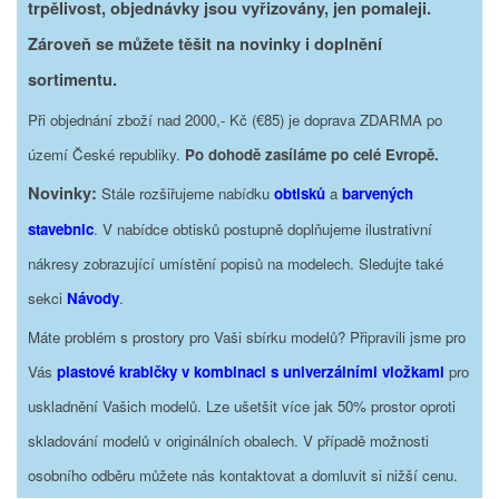
trpělivost, objednávky jsou vyřizovány, jen pomaleji.
Zároveň se můžete těšit na novinky i doplnění
sortimentu.
Při objednání zboží nad 2000,- Kč (€85) je doprava ZDARMA po
území České republiky.
Po dohodě zasíláme po celé Evropě.
Novinky:
Stále rozšiřujeme nabídku
obtisků
a
barvených
stavebnic
. V nabídce obtisků postupně doplňujeme ilustrativní
nákresy zobrazující umístění popisů na modelech. Sledujte také
sekci
Návody
.
Máte problém s prostory pro Vaši sbírku modelů? Připravili jsme pro
Vás
plastové krabičky v kombinaci s univerzálními vložkami
pro
uskladnění Vašich modelů. Lze ušetšit více jak 50% prostor oproti
skladování modelů v originálních obalech. V případě možnosti
osobního odběru můžete nás kontaktovat a domluvit si nižší cenu.