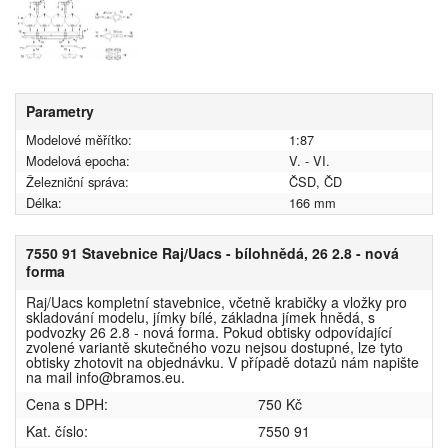
Parametry
Modelové měřítko:
1:87
Modelová epocha:
V. - VI.
Železniční správa:
ČSD, ČD
Délka:
166 mm
7550 91 Stavebnice Raj/Uacs - bílohnědá, 26 2.8 - nová
forma
Raj/Uacs kompletní stavebnice, včetně krabičky a vložky pro
skladování modelu, jímky bílé, základna jímek hnědá, s
podvozky 26 2.8 - nová forma. Pokud obtisky odpovídající
zvolené variantě skutečného vozu nejsou dostupné, lze tyto
obtisky zhotovit na objednávku. V případě dotazů nám napište
na mail info@bramos.eu.
Cena s DPH:
750 Kč
Kat. číslo:
7550 91