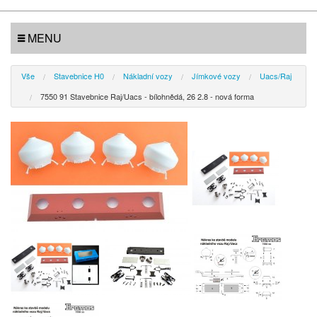
MENU
Vše
Stavebnice H0
Nákladní vozy
Jímkové vozy
Uacs/Raj
7550 91 Stavebnice Raj/Uacs - bílohnědá, 26 2.8 - nová forma