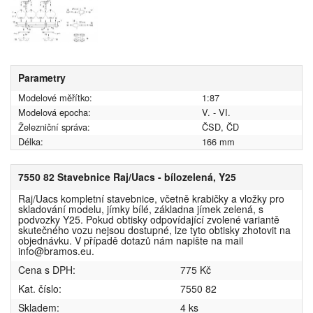
Parametry
Modelové měřítko:
1:87
Modelová epocha:
V. - VI.
Železniční správa:
ČSD, ČD
Délka:
166 mm
7550 82 Stavebnice Raj/Uacs - bílozelená, Y25
Raj/Uacs kompletní stavebnice, včetně krabičky a vložky pro
skladování modelu, jímky bílé, základna jímek zelená, s
podvozky Y25. Pokud obtisky odpovídající zvolené variantě
skutečného vozu nejsou dostupné, lze tyto obtisky zhotovit na
objednávku. V případě dotazů nám napište na mail
info@bramos.eu.
Cena s DPH:
775 Kč
Kat. číslo:
7550 82
Skladem:
4 ks