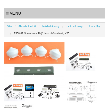
MENU
Vše
Stavebnice H0
Nákladní vozy
Jímkové vozy
Uacs/Raj
7550 82 Stavebnice Raj/Uacs - bílozelená, Y25