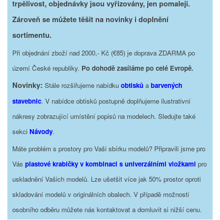
trpělivost, objednávky jsou vyřizovány, jen pomaleji.
Zároveň se můžete těšit na novinky i doplnění
sortimentu.
Při objednání zboží nad 2000,- Kč (€85) je doprava ZDARMA po
území České republiky.
Po dohodě zasíláme po celé Evropě.
Novinky:
Stále rozšiřujeme nabídku
obtisků
a
barvených
stavebnic
. V nabídce obtisků postupně doplňujeme ilustrativní
nákresy zobrazující umístění popisů na modelech. Sledujte také
sekci
Návody
.
Máte problém s prostory pro Vaši sbírku modelů? Připravili jsme pro
Vás
plastové krabičky v kombinaci s univerzálními vložkami
pro
uskladnění Vašich modelů. Lze ušetšit více jak 50% prostor oproti
skladování modelů v originálních obalech. V případě možnosti
osobního odběru můžete nás kontaktovat a domluvit si nižší cenu.