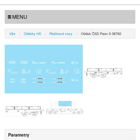
MENU
Vše
Obtisky H0
Plošinové vozy
Obtisk ČSD Paon 3-38760
Parametry