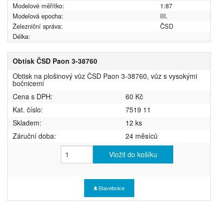
Modelové měřítko:
1:87
Modelová epocha:
III.
Železniční správa:
ČSD
Délka:
Obtisk ČSD Paon 3-38760
Obtisk na plošinový vůz ČSD Paon 3-38760, vůz s vysokými
bočnicemi
Cena s DPH:
60 Kč
Kat. číslo:
7519 11
Skladem:
12 ks
Záruční doba:
24 měsíců
Vložit do košíku
Stavebnice