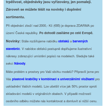
trpělivost, objednávky jsou vyřizovány, jen pomaleji.
Zároveň se můžete těšit na novinky i doplnění
sortimentu.
Při objednání zboží nad 2000,- Kč (€85) je doprava ZDARMA po
území České republiky.
Po dohodě zasíláme po celé Evropě.
Novinky:
Stále rozšiřujeme nabídku
obtisků
a
barvených
stavebnic
. V nabídce obtisků postupně doplňujeme ilustrativní
nákresy zobrazující umístění popisů na modelech. Sledujte také
sekci
Návody
.
Máte problém s prostory pro Vaši sbírku modelů? Připravili jsme pro
Vás
plastové krabičky v kombinaci s univerzálními vložkami
pro
uskladnění Vašich modelů. Lze ušetšit více jak 50% prostor oproti
skladování modelů v originálních obalech. V případě možnosti
osobního odběru můžete nás kontaktovat a domluvit si nižší cenu.