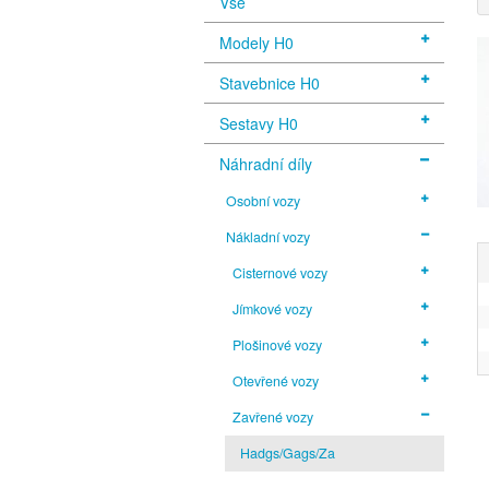
Vše
Modely H0
Stavebnice H0
Sestavy H0
Náhradní díly
Osobní vozy
Nákladní vozy
Cisternové vozy
Jímkové vozy
Plošinové vozy
Otevřené vozy
Zavřené vozy
Hadgs/Gags/Za