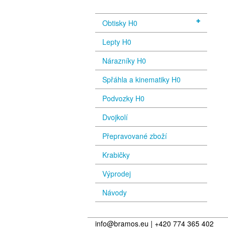
Obtisky H0
Lepty H0
Nárazníky H0
Spřáhla a kinematiky H0
Podvozky H0
Dvojkolí
Přepravované zboží
Krabičky
Výprodej
Návody
info@bramos.eu | +420 774 365 402