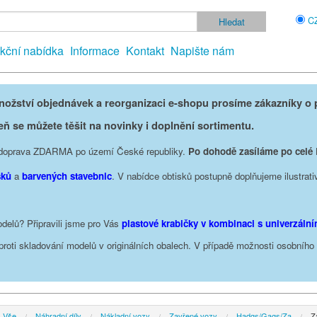
C
kční nabídka
Informace
Kontakt
Napište nám
žství objednávek a reorganizaci e-shopu prosíme zákazníky o p
eň se můžete těšit na novinky i doplnění sortimentu.
je doprava ZDARMA po území České republiky.
Po dohodě zasíláme po celé
sků
a
barvených stavebnic
. V nabídce obtisků postupně doplňujeme ilustrati
delů? Připravili jsme pro Vás
plastové krabičky v kombinaci s univerzáln
oproti skladování modelů v originálních obalech. V případě možnosti osobníh
Vše
Náhradní díly
Nákladní vozy
Zavřené vozy
Hadgs/Gags/Za
Z