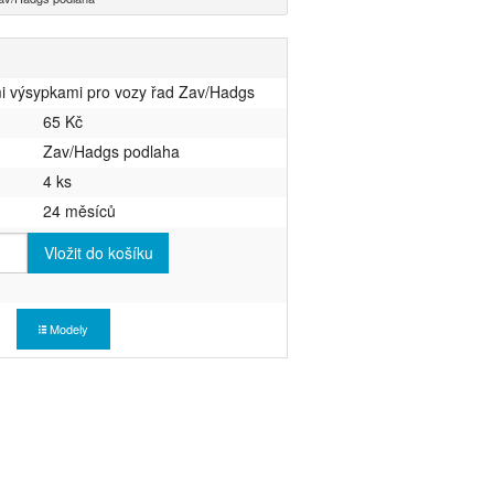
mi výsypkami pro vozy řad Zav/Hadgs
65 Kč
Zav/Hadgs podlaha
4 ks
24 měsíců
Vložit do košíku
Modely