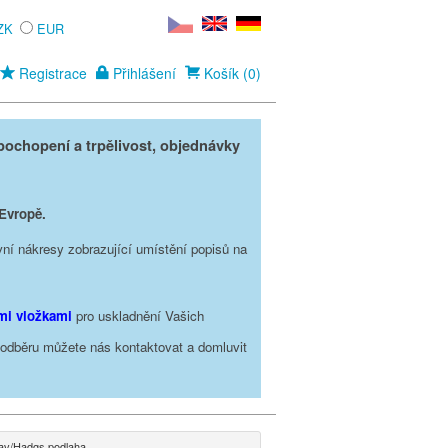
ZK
EUR
Registrace
Přihlášení
Košík (0)
ochopení a trpělivost, objednávky
 Evropě.
vní nákresy zobrazující umístění popisů na
ími vložkami
pro uskladnění Vašich
o odběru můžete nás kontaktovat a domluvit
av/Hadgs podlaha