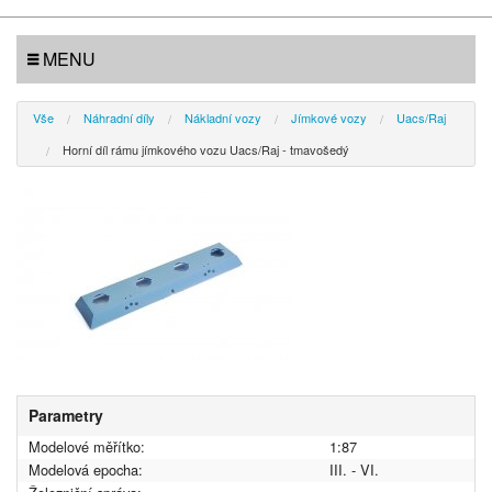
MENU
Vše
Náhradní díly
Nákladní vozy
Jímkové vozy
Uacs/Raj
Horní díl rámu jímkového vozu Uacs/Raj - tmavošedý
Parametry
Modelové měřítko:
1:87
Modelová epocha:
III. - VI.