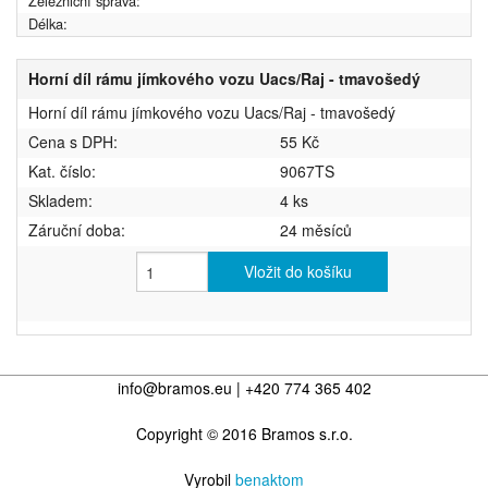
Železniční správa:
Délka:
Horní díl rámu jímkového vozu Uacs/Raj - tmavošedý
Horní díl rámu jímkového vozu Uacs/Raj - tmavošedý
Cena s DPH:
55 Kč
Kat. číslo:
9067TS
Skladem:
4 ks
Záruční doba:
24 měsíců
Vložit do košíku
info@bramos.eu | +420 774 365 402
Copyright © 2016 Bramos s.r.o.
Vyrobil
benaktom