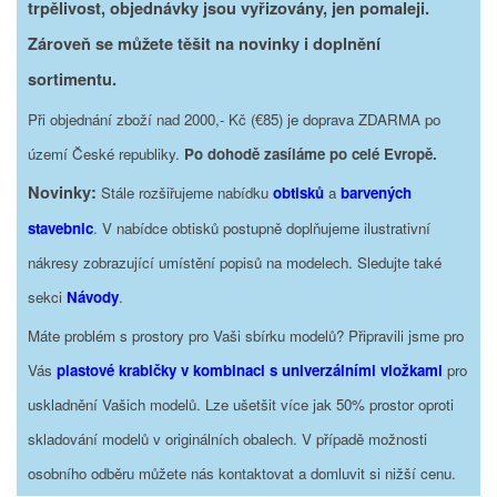
trpělivost, objednávky jsou vyřizovány, jen pomaleji.
Zároveň se můžete těšit na novinky i doplnění
sortimentu.
Při objednání zboží nad 2000,- Kč (€85) je doprava ZDARMA po
území České republiky.
Po dohodě zasíláme po celé Evropě.
Novinky:
Stále rozšiřujeme nabídku
obtisků
a
barvených
stavebnic
. V nabídce obtisků postupně doplňujeme ilustrativní
nákresy zobrazující umístění popisů na modelech. Sledujte také
sekci
Návody
.
Máte problém s prostory pro Vaši sbírku modelů? Připravili jsme pro
Vás
plastové krabičky v kombinaci s univerzálními vložkami
pro
uskladnění Vašich modelů. Lze ušetšit více jak 50% prostor oproti
skladování modelů v originálních obalech. V případě možnosti
osobního odběru můžete nás kontaktovat a domluvit si nižší cenu.