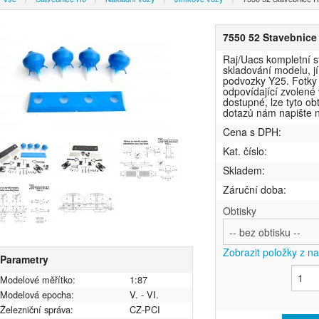
7550 52 Stavebnice 
Raj/Uacs kompletní s
skladování modelu, j
podvozky Y25. Fotky j
odpovídající zvolené
dostupné, lze tyto ob
dotazů nám napište 
Cena s DPH:
Kat. číslo:
Skladem:
Záruční doba:
Obtisky
Zobrazit položky z n
Parametry
Modelové měřítko:
1:87
Modelová epocha:
V. - VI.
Železniční správa:
CZ-PCI