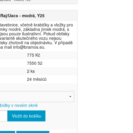
Raj/Uacs - modrá, Y25
tavebnice, včetně krabičky a vložky pro
ímky modré, základna jímek modrá, s
sou pouze ilustrativní. Pokud obtisky
 variantě skutečného vozu nejsou
tisky zhotovit na objednávku. V případě
na mail info@bramos.eu.
775 Kč
7550 52
2 ks
24 měsíců
abídky v novém okně
Vložit do košíku