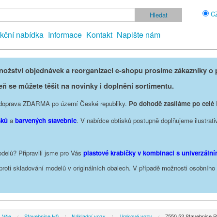
C
kční nabídka
Informace
Kontakt
Napište nám
žství objednávek a reorganizaci e-shopu prosíme zákazníky o p
eň se můžete těšit na novinky i doplnění sortimentu.
je doprava ZDARMA po území České republiky.
Po dohodě zasíláme po celé
sků
a
barvených stavebnic
. V nabídce obtisků postupně doplňujeme ilustrati
delů? Připravili jsme pro Vás
plastové krabičky v kombinaci s univerzáln
oproti skladování modelů v originálních obalech. V případě možnosti osobníh
Vše
Stavebnice H0
Nákladní vozy
Jímkové vozy
7550 52 Stavebnice R