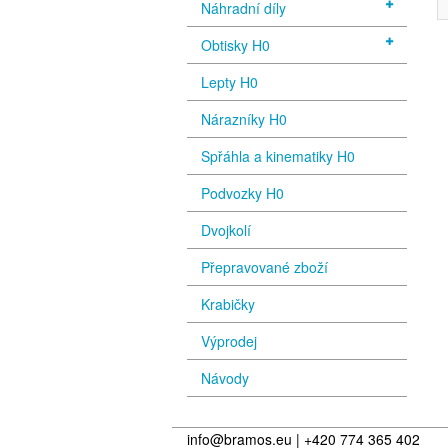
Náhradní díly
Obtisky H0
Lepty H0
Nárazníky H0
Spřáhla a kinematiky H0
Podvozky H0
Dvojkolí
Přepravované zboží
Krabičky
Výprodej
Návody
info@bramos.eu | +420 774 365 402