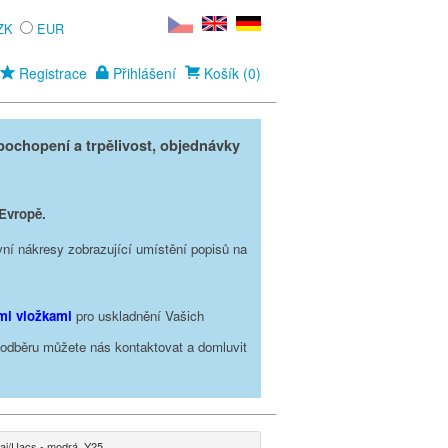
ZK
EUR
Registrace
Přihlášení
Košík (0)
ochopení a trpělivost, objednávky
 Evropě.
vní nákresy zobrazující umístění popisů na
ími vložkami
pro uskladnění Vašich
o odběru můžete nás kontaktovat a domluvit
aj/Uacs - modrá, Y25