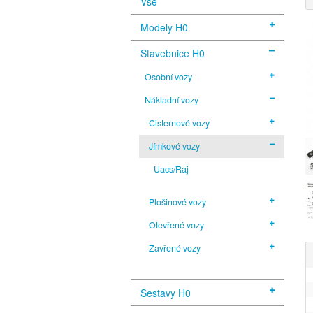
Vše
Modely H0
Stavebnice H0
Osobní vozy
Nákladní vozy
Cisternové vozy
Jímkové vozy
Uacs/Raj
Plošinové vozy
Otevřené vozy
Zavřené vozy
Sestavy H0