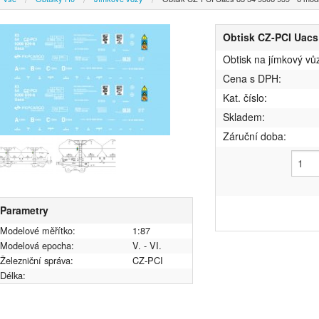
Obtisk CZ-PCI Uacs 
Obtisk na jímkový v
Cena s DPH:
Kat. číslo:
Skladem:
Záruční doba:
Parametry
Modelové měřítko:
1:87
Modelová epocha:
V. - VI.
Železniční správa:
CZ-PCI
Délka: