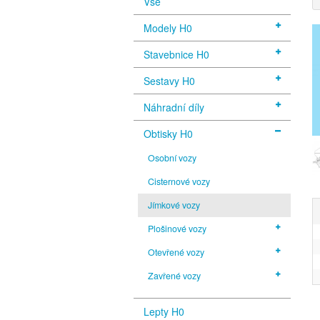
Vše
Modely H0
Stavebnice H0
Sestavy H0
Náhradní díly
Obtisky H0
Osobní vozy
Cisternové vozy
Jímkové vozy
Plošinové vozy
Otevřené vozy
Zavřené vozy
Lepty H0