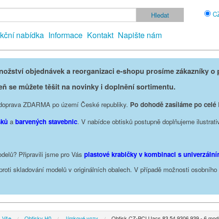
C
kční nabídka
Informace
Kontakt
Napište nám
žství objednávek a reorganizaci e-shopu prosíme zákazníky o p
eň se můžete těšit na novinky i doplnění sortimentu.
je doprava ZDARMA po území České republiky.
Po dohodě zasíláme po celé
sků
a
barvených stavebnic
. V nabídce obtisků postupně doplňujeme ilustrati
delů? Připravili jsme pro Vás
plastové krabičky v kombinaci s univerzáln
oproti skladování modelů v originálních obalech. V případě možnosti osobníh
Vše
Obtisky H0
Jímkové vozy
Obtisk CZ-PCI Uacs 83 54 9306 939 - 6 mod