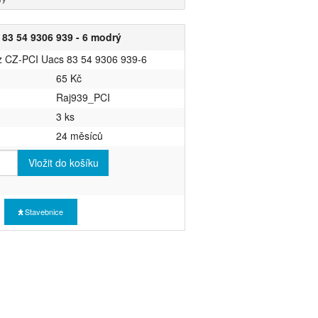
83 54 9306 939 - 6 modrý
ůz CZ-PCI Uacs 83 54 9306 939-6
65 Kč
Raj939_PCI
3 ks
24 měsíců
Vložit do košíku
Stavebnice