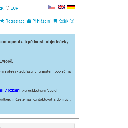
ZK
EUR
Registrace
Přihlášení
Košík (0)
ochopení a trpělivost, objednávky
 Evropě.
vní nákresy zobrazující umístění popisů na
ími vložkami
pro uskladnění Vašich
o odběru můžete nás kontaktovat a domluvit
rý