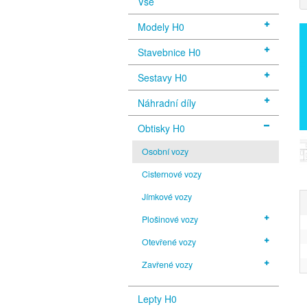
Vše
Modely H0
Stavebnice H0
Sestavy H0
Náhradní díly
Obtisky H0
Osobní vozy
Cisternové vozy
Jímkové vozy
Plošinové vozy
Otevřené vozy
Zavřené vozy
Lepty H0