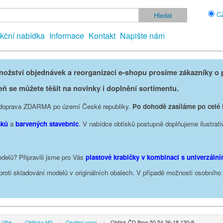
C
kční nabídka
Informace
Kontakt
Napište nám
žství objednávek a reorganizaci e-shopu prosíme zákazníky o p
eň se můžete těšit na novinky i doplnění sortimentu.
je doprava ZDARMA po území České republiky.
Po dohodě zasíláme po celé
sků
a
barvených stavebnic
. V nabídce obtisků postupně doplňujeme ilustrati
delů? Připravili jsme pro Vás
plastové krabičky v kombinaci s univerzáln
oproti skladování modelů v originálních obalech. V případě možnosti osobníh
Vše
Obtisky H0
Osobní vozy
Obtisk ČD Bmo 50 54 26-18 130-9