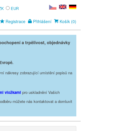
ZK
EUR
Registrace
Přihlášení
Košík (0)
ochopení a trpělivost, objednávky
 Evropě.
vní nákresy zobrazující umístění popisů na
ími vložkami
pro uskladnění Vašich
o odběru můžete nás kontaktovat a domluvit