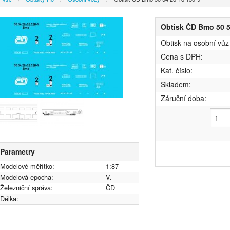
Obtisk ČD Bmo 50 5
Obtisk na osobní vů
Cena s DPH:
Kat. číslo:
Skladem:
Záruční doba:
Parametry
Modelové měřítko:
1:87
Modelová epocha:
V.
Železniční správa:
ČD
Délka: