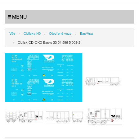
MENU
Vše
Obtisky H0
Otevřené vozy
Eas/Vsa
Obtisk ČD-OKD Eas-u 33 54 596 5 003-2