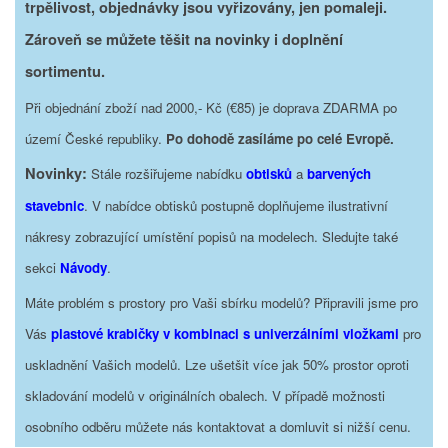
trpělivost, objednávky jsou vyřizovány, jen pomaleji.
Zároveň se můžete těšit na novinky i doplnění
sortimentu.
Při objednání zboží nad 2000,- Kč (€85) je doprava ZDARMA po
území České republiky.
Po dohodě zasíláme po celé Evropě.
Novinky:
Stále rozšiřujeme nabídku
obtisků
a
barvených
stavebnic
. V nabídce obtisků postupně doplňujeme ilustrativní
nákresy zobrazující umístění popisů na modelech. Sledujte také
sekci
Návody
.
Máte problém s prostory pro Vaši sbírku modelů? Připravili jsme pro
Vás
plastové krabičky v kombinaci s univerzálními vložkami
pro
uskladnění Vašich modelů. Lze ušetšit více jak 50% prostor oproti
skladování modelů v originálních obalech. V případě možnosti
osobního odběru můžete nás kontaktovat a domluvit si nižší cenu.