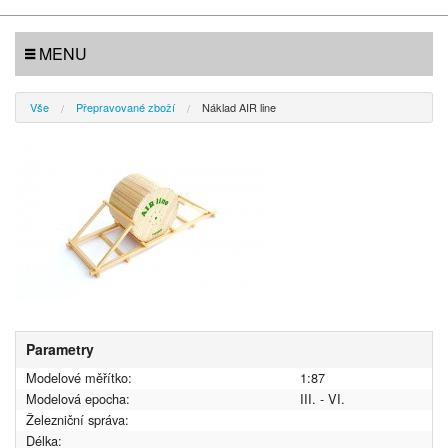
MENU
Vše
Přepravované zboží
Náklad AIR line
Parametry
Modelové měřítko:
1:87
Modelová epocha:
III. - VI.
Železniční správa:
Délka: