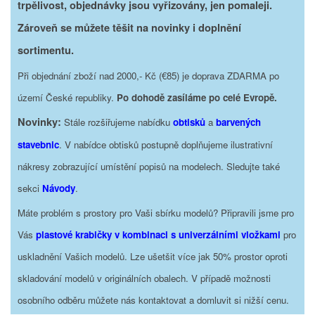
trpělivost, objednávky jsou vyřizovány, jen pomaleji.
Zároveň se můžete těšit na novinky i doplnění
sortimentu.
Při objednání zboží nad 2000,- Kč (€85) je doprava ZDARMA po
území České republiky.
Po dohodě zasíláme po celé Evropě.
Novinky:
Stále rozšiřujeme nabídku
obtisků
a
barvených
stavebnic
. V nabídce obtisků postupně doplňujeme ilustrativní
nákresy zobrazující umístění popisů na modelech. Sledujte také
sekci
Návody
.
Máte problém s prostory pro Vaši sbírku modelů? Připravili jsme pro
Vás
plastové krabičky v kombinaci s univerzálními vložkami
pro
uskladnění Vašich modelů. Lze ušetšit více jak 50% prostor oproti
skladování modelů v originálních obalech. V případě možnosti
osobního odběru můžete nás kontaktovat a domluvit si nižší cenu.