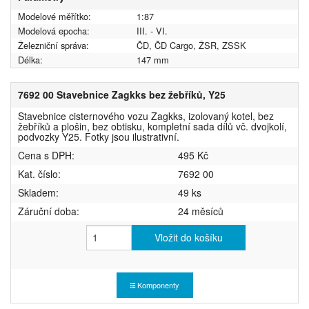
Modelové měřítko:
1:87
Modelová epocha:
III. - VI.
Železniční správa:
ČD, ČD Cargo, ŽSR, ZSSK
Délka:
147 mm
7692 00 Stavebnice Zagkks bez žebříků, Y25
Stavebnice cisternového vozu Zagkks, izolovaný kotel, bez
žebříků a plošin, bez obtisku, kompletní sada dílů vč. dvojkolí,
podvozky Y25. Fotky jsou ilustrativní.
Cena s DPH:
495 Kč
Kat. číslo:
7692 00
Skladem:
49 ks
Záruční doba:
24 měsíců
Vložit do košíku
Komponenty