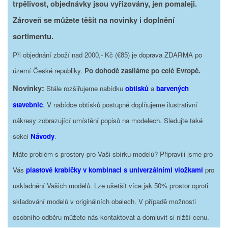
trpělivost, objednávky jsou vyřizovány, jen pomaleji.
Zároveň se můžete těšit na novinky i doplnění
sortimentu.
Při objednání zboží nad 2000,- Kč (€85) je doprava ZDARMA po
území České republiky.
Po dohodě zasíláme po celé Evropě.
Novinky:
Stále rozšiřujeme nabídku
obtisků
a
barvených
stavebnic
. V nabídce obtisků postupně doplňujeme ilustrativní
nákresy zobrazující umístění popisů na modelech. Sledujte také
sekci
Návody
.
Máte problém s prostory pro Vaši sbírku modelů? Připravili jsme pro
Vás
plastové krabičky v kombinaci s univerzálními vložkami
pro
uskladnění Vašich modelů. Lze ušetšit více jak 50% prostor oproti
skladování modelů v originálních obalech. V případě možnosti
osobního odběru můžete nás kontaktovat a domluvit si nižší cenu.