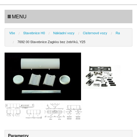
MENU
Vše
Stavebnice H0
Nákladní vozy
Cisternové vozy
Ra
7692 00 Stavebnice Zagkks bez žebříků, Y25
Parametry