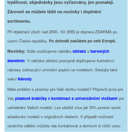
trpělivost, objednávky jsou vyřizovány, jen pomaleji.
Zároveň se můžete těšit na novinky i doplnění
sortimentu.
Při objednání zboží nad 2000,- Kč (€85) je doprava ZDARMA po
území České republiky.
Po dohodě zasíláme po celé Evropě.
Novinky:
Stále rozšiřujeme nabídku
obtisků
a
barvených
stavebnic
. V nabídce obtisků postupně doplňujeme ilustrativní
nákresy zobrazující umístění popisů na modelech. Sledujte také
sekci
Návody
.
Máte problém s prostory pro Vaši sbírku modelů? Připravili jsme pro
Vás
plastové krabičky v kombinaci s univerzálními vložkami
pro
uskladnění Vašich modelů. Lze ušetšit více jak 50% prostor oproti
skladování modelů v originálních obalech. V případě možnosti
osobního odběru můžete nás kontaktovat a domluvit si nižší cenu.