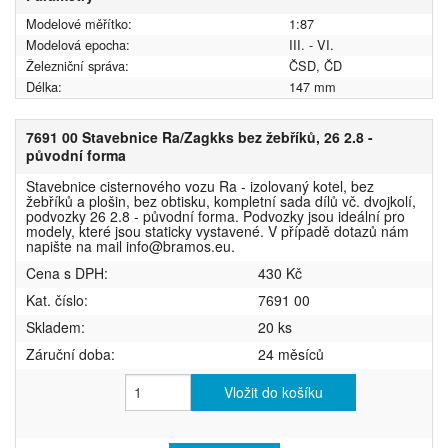
Modelové měřítko:
1:87
Modelová epocha:
III. - VI.
Železniční správa:
ČSD, ČD
Délka:
147 mm
7691 00 Stavebnice Ra/Zagkks bez žebříků, 26 2.8 -
původní forma
Stavebnice cisternového vozu Ra - izolovaný kotel, bez
žebříků a plošin, bez obtisku, kompletní sada dílů vč. dvojkolí,
podvozky 26 2.8 - původní forma. Podvozky jsou ideální pro
modely, které jsou staticky vystavené. V případě dotazů nám
napište na mail info@bramos.eu.
Cena s DPH:
430 Kč
Kat. číslo:
7691 00
Skladem:
20 ks
Záruční doba:
24 měsíců
Vložit do košíku