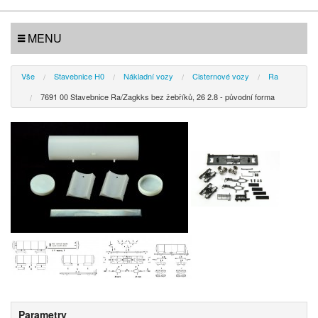
MENU
Vše
Stavebnice H0
Nákladní vozy
Cisternové vozy
Ra
7691 00 Stavebnice Ra/Zagkks bez žebříků, 26 2.8 - původní forma
Parametry