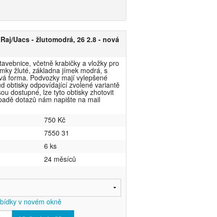
Raj/Uacs - žlutomodrá, 26 2.8 - nová
tavebnice, včetně krabičky a vložky pro
ímky žluté, základna jímek modrá, s
vá forma. Podvozky mají vylepšené
kud obtisky odpovídající zvolené variantě
u dostupné, lze tyto obtisky zhotovit
padě dotazů nám napište na mail
750 Kč
7550 31
6 ks
24 měsíců
abídky v novém okně