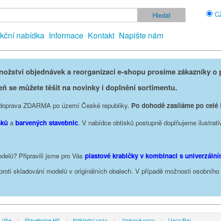
C
kční nabídka
Informace
Kontakt
Napište nám
žství objednávek a reorganizaci e-shopu prosíme zákazníky o p
eň se můžete těšit na novinky i doplnění sortimentu.
je doprava ZDARMA po území České republiky.
Po dohodě zasíláme po celé
sků
a
barvených stavebnic
. V nabídce obtisků postupně doplňujeme ilustrati
delů? Připravili jsme pro Vás
plastové krabičky v kombinaci s univerzáln
oproti skladování modelů v originálních obalech. V případě možnosti osobníh
Vše
Stavebnice H0
Nákladní vozy
Jímkové vozy
Uacs/Raj