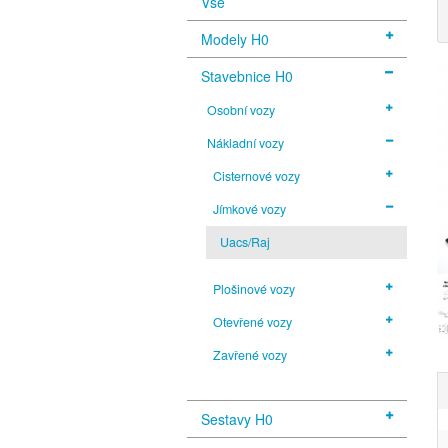
Vše
Modely H0
Stavebnice H0
Osobní vozy
Nákladní vozy
Cisternové vozy
Jímkové vozy
Uacs/Raj
Plošinové vozy
Otevřené vozy
Zavřené vozy
Sestavy H0