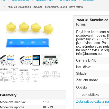
7550 31 Stavebnice Raj/Uacs - žlutomodrá, 26 2.8 - nová forma
7550 31 Stavebnice 
forma
Raj/Uacs kompletní s
skladování modelu, j
podvozky 26 2.8 - no
jízdní vlastnosti. Po
skutečného vozu nejso
na objednávku. V pří
info@bramos.eu.
Cena s DPH:
Kat. číslo:
Skladem:
Záruční doba:
Obtisky
Parametry
Zobrazit položky z n
Modelové měřítko:
1:87
Modelová epocha:
III. - VI.