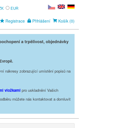
ZK
EUR
Registrace
Přihlášení
Košík (0)
ochopení a trpělivost, objednávky
 Evropě.
vní nákresy zobrazující umístění popisů na
ími vložkami
pro uskladnění Vašich
o odběru můžete nás kontaktovat a domluvit