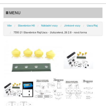
MENU
Vše
Stavebnice H0
Nákladní vozy
Jímkové vozy
Uacs/Raj
7550 21 Stavebnice Raj/Uacs - žlutozelená, 26 2.8 - nová forma