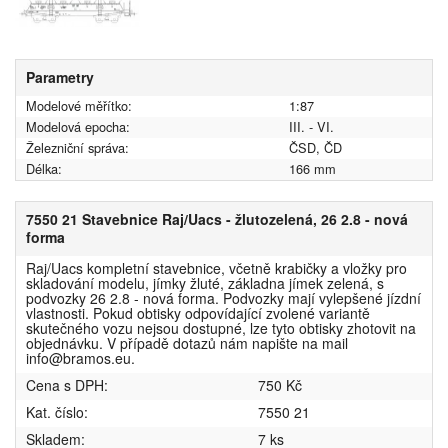
Parametry
Modelové měřítko:
1:87
Modelová epocha:
III. - VI.
Železniční správa:
ČSD, ČD
Délka:
166 mm
7550 21 Stavebnice Raj/Uacs - žlutozelená, 26 2.8 - nová
forma
Raj/Uacs kompletní stavebnice, včetně krabičky a vložky pro
skladování modelu, jímky žluté, základna jímek zelená, s
podvozky 26 2.8 - nová forma. Podvozky mají vylepšené jízdní
vlastnosti. Pokud obtisky odpovídající zvolené variantě
skutečného vozu nejsou dostupné, lze tyto obtisky zhotovit na
objednávku. V případě dotazů nám napište na mail
info@bramos.eu.
Cena s DPH:
750 Kč
Kat. číslo:
7550 21
Skladem:
7 ks