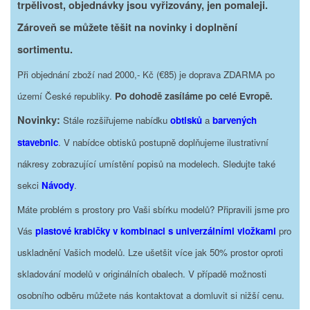
trpělivost, objednávky jsou vyřizovány, jen pomaleji.
Zároveň se můžete těšit na novinky i doplnění
sortimentu.
Při objednání zboží nad 2000,- Kč (€85) je doprava ZDARMA po
území České republiky.
Po dohodě zasíláme po celé Evropě.
Novinky:
Stále rozšiřujeme nabídku
obtisků
a
barvených
stavebnic
. V nabídce obtisků postupně doplňujeme ilustrativní
nákresy zobrazující umístění popisů na modelech. Sledujte také
sekci
Návody
.
Máte problém s prostory pro Vaši sbírku modelů? Připravili jsme pro
Vás
plastové krabičky v kombinaci s univerzálními vložkami
pro
uskladnění Vašich modelů. Lze ušetšit více jak 50% prostor oproti
skladování modelů v originálních obalech. V případě možnosti
osobního odběru můžete nás kontaktovat a domluvit si nižší cenu.