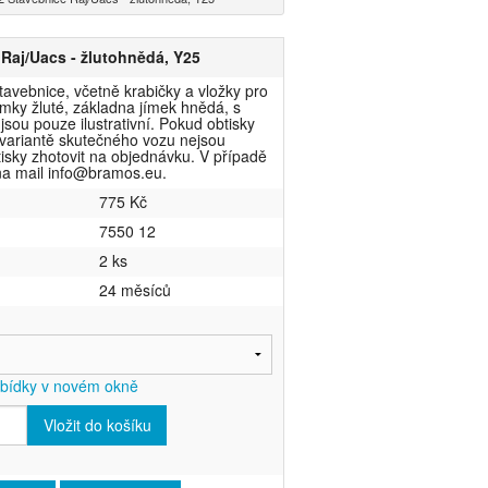
Raj/Uacs - žlutohnědá, Y25
tavebnice, včetně krabičky a vložky pro
ímky žluté, základna jímek hnědá, s
sou pouze ilustrativní. Pokud obtisky
 variantě skutečného vozu nejsou
tisky zhotovit na objednávku. V případě
na mail info@bramos.eu.
775 Kč
7550 12
2 ks
24 měsíců
abídky v novém okně
Vložit do košíku