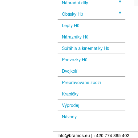
Náhradní díly
Obtisky H0
Lepty H0
Nárazníky H0
Spřáhla a kinematiky H0
Podvozky H0
Dvojkolí
Přepravované zboží
Krabičky
Výprodej
Návody
info@bramos.eu | +420 774 365 402