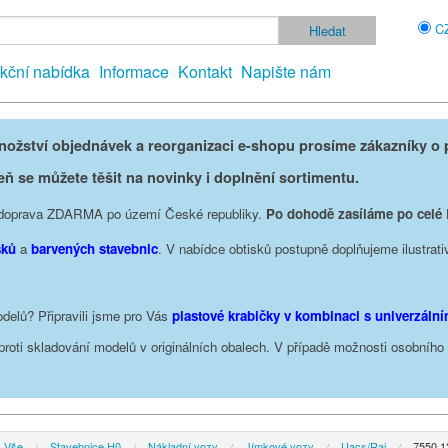
C
kční nabídka
Informace
Kontakt
Napište nám
žství objednávek a reorganizaci e-shopu prosíme zákazníky o p
eň se můžete těšit na novinky i doplnění sortimentu.
je doprava ZDARMA po území České republiky.
Po dohodě zasíláme po celé
sků
a
barvených stavebnic
. V nabídce obtisků postupně doplňujeme ilustrati
delů? Připravili jsme pro Vás
plastové krabičky v kombinaci s univerzáln
oproti skladování modelů v originálních obalech. V případě možnosti osobníh
Vše
Stavebnice H0
Nákladní vozy
Jímkové vozy
Uacs/Raj
7550 1