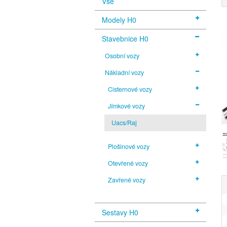
Vše
Modely H0
Stavebnice H0
Osobní vozy
Nákladní vozy
Cisternové vozy
Jímkové vozy
Uacs/Raj
Plošinové vozy
Otevřené vozy
Zavřené vozy
Sestavy H0