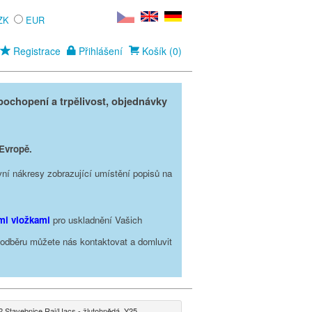
ZK
EUR
Registrace
Přihlášení
Košík (0)
ochopení a trpělivost, objednávky
 Evropě.
vní nákresy zobrazující umístění popisů na
ími vložkami
pro uskladnění Vašich
o odběru můžete nás kontaktovat a domluvit
2 Stavebnice Raj/Uacs - žlutohnědá, Y25