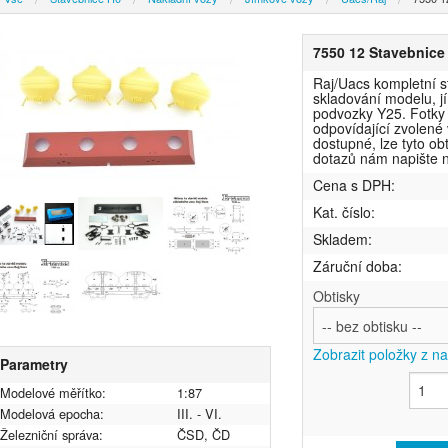
7550 12 Stavebnice 
Raj/Uacs kompletní s
skladování modelu, j
podvozky Y25. Fotky j
odpovídající zvolené
dostupné, lze tyto ob
dotazů nám napište 
Cena s DPH:
Kat. číslo:
Skladem:
Záruční doba:
Obtisky
Zobrazit položky z n
Parametry
Modelové měřítko:
1:87
Modelová epocha:
III. - VI.
Železniční správa:
ČSD, ČD