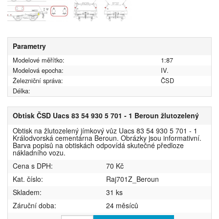
Parametry
Modelové měřítko:
1:87
Modelová epocha:
IV.
Železniční správa:
ČSD
Délka:
Obtisk ČSD Uacs 83 54 930 5 701 - 1 Beroun žlutozelený
Obtisk na žlutozelený jímkový vůz Uacs 83 54 930 5 701 - 1
Králodvorská cementárna Beroun. Obrázky jsou informativní.
Barva popisů na obtiskách odpovídá skutečné předloze
nákladního vozu.
Cena s DPH:
70 Kč
Kat. číslo:
Raj701Z_Beroun
Skladem:
31 ks
Záruční doba:
24 měsíců