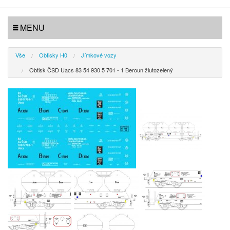
MENU
Vše
Obtisky H0
Jímkové vozy
Obtisk ČSD Uacs 83 54 930 5 701 - 1 Beroun žlutozelený