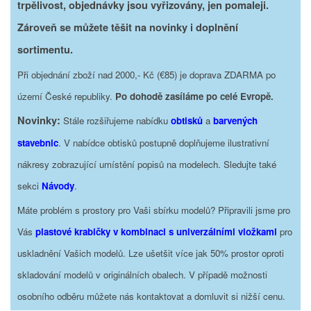
trpělivost, objednávky jsou vyřizovány, jen pomaleji.
Zároveň se můžete těšit na novinky i doplnění
sortimentu.
Při objednání zboží nad 2000,- Kč (€85) je doprava ZDARMA po
území České republiky.
Po dohodě zasíláme po celé Evropě.
Novinky:
Stále rozšiřujeme nabídku
obtisků
a
barvených
stavebnic
. V nabídce obtisků postupně doplňujeme ilustrativní
nákresy zobrazující umístění popisů na modelech. Sledujte také
sekci
Návody
.
Máte problém s prostory pro Vaši sbírku modelů? Připravili jsme pro
Vás
plastové krabičky v kombinaci s univerzálními vložkami
pro
uskladnění Vašich modelů. Lze ušetšit více jak 50% prostor oproti
skladování modelů v originálních obalech. V případě možnosti
osobního odběru můžete nás kontaktovat a domluvit si nižší cenu.