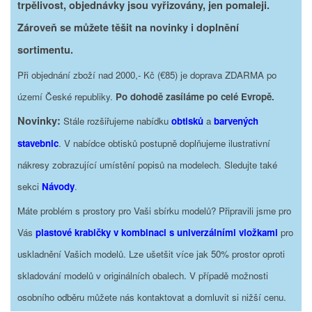
trpělivost, objednávky jsou vyřizovány, jen pomaleji.
Zároveň se můžete těšit na novinky i doplnění
sortimentu.
Při objednání zboží nad 2000,- Kč (€85) je doprava ZDARMA po
území České republiky.
Po dohodě zasíláme po celé Evropě.
Novinky:
Stále rozšiřujeme nabídku
obtisků
a
barvených
stavebnic
. V nabídce obtisků postupně doplňujeme ilustrativní
nákresy zobrazující umístění popisů na modelech. Sledujte také
sekci
Návody
.
Máte problém s prostory pro Vaši sbírku modelů? Připravili jsme pro
Vás
plastové krabičky v kombinaci s univerzálními vložkami
pro
uskladnění Vašich modelů. Lze ušetšit více jak 50% prostor oproti
skladování modelů v originálních obalech. V případě možnosti
osobního odběru můžete nás kontaktovat a domluvit si nižší cenu.