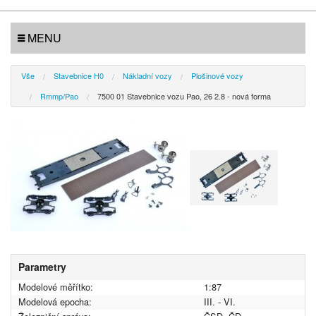
MENU
Vše
Stavebnice H0
Nákladní vozy
Plošinové vozy
Rmmp/Pao
7500 01 Stavebnice vozu Pao, 26 2.8 - nová forma
Parametry
Modelové měřítko:
1:87
Modelová epocha:
III. - VI.