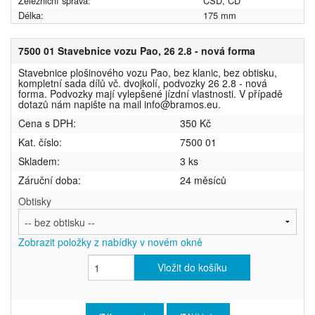
Železniční správa:
ČSD, ČD
Délka:
175 mm
7500 01 Stavebnice vozu Pao, 26 2.8 - nová forma
Stavebnice plošinového vozu Pao, bez klanic, bez obtisku,
kompletní sada dílů vč. dvojkolí, podvozky 26 2.8 - nová
forma. Podvozky mají vylepšené jízdní vlastnosti. V případě
dotazů nám napište na mail info@bramos.eu.
Cena s DPH:
350 Kč
Kat. číslo:
7500 01
Skladem:
3 ks
Záruční doba:
24 měsíců
Obtisky
Zobrazit položky z nabídky v novém okně
Vložit do košíku