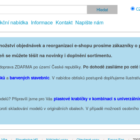
C
kční nabídka
Informace
Kontakt
Napište nám
žství objednávek a reorganizaci e-shopu prosíme zákazníky o p
eň se můžete těšit na novinky i doplnění sortimentu.
je doprava ZDARMA po území České republiky.
Po dohodě zasíláme po celé
sků
a
barvených stavebnic
. V nabídce obtisků postupně doplňujeme ilustrati
delů? Připravili jsme pro Vás
plastové krabičky v kombinaci s univerzáln
oproti skladování modelů v originálních obalech. V případě možnosti osobníh
Vše
Stavebnice H0
Nákladní vozy
Otevřené vozy
Faccs/Sas
7002