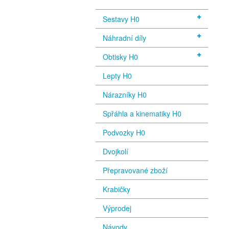
Sestavy H0
Náhradní díly
Obtisky H0
Lepty H0
Nárazníky H0
Spřáhla a kinematiky H0
Podvozky H0
Dvojkolí
Přepravované zboží
Krabičky
Výprodej
Návody