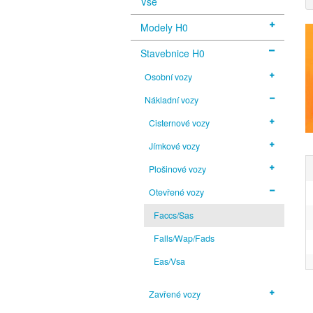
Vše
Modely H0
Stavebnice H0
Osobní vozy
Nákladní vozy
Cisternové vozy
Jímkové vozy
Plošinové vozy
Otevřené vozy
Faccs/Sas
Falls/Wap/Fads
Eas/Vsa
Zavřené vozy