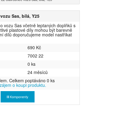
vozu Sas, bílá, Y25
o vozu Sas včetně leptaných doplňků s
livé plastové díly mohou být barevně
ní dílů doporučujeme model nastříkat
690 Kč
7002 22
0 ks
24 měsíců
dem. Celkem poptáváno 0 ks
ájem o koupi produktu.
Komponenty