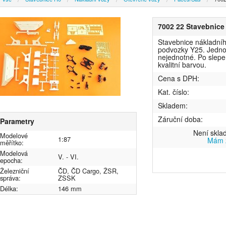
7002 22 Stavebnice 
Stavebnice nákladníh
podvozky Y25. Jednot
nejednotné. Po slepe
kvalitní barvou.
Cena s DPH:
Kat. číslo:
Skladem:
Záruční doba:
Parametry
Není skla
Modelové
1:87
Mám z
měřítko:
Modelová
V. - VI.
epocha:
Železniční
ČD, ČD Cargo, ŽSR,
správa:
ZSSK
Délka:
146 mm