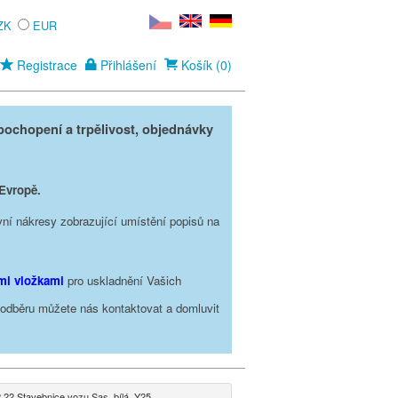
ZK
EUR
Registrace
Přihlášení
Košík (0)
ochopení a trpělivost, objednávky
 Evropě.
vní nákresy zobrazující umístění popisů na
ími vložkami
pro uskladnění Vašich
o odběru můžete nás kontaktovat a domluvit
 22 Stavebnice vozu Sas, bílá, Y25