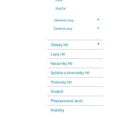
Scs/Oa
Otevřené vozy
Zavřené vozy
Obtisky H0
Lepty H0
Nárazníky H0
Spřáhla a kinematiky H0
Podvozky H0
Dvojkolí
Přepravované zboží
Krabičky