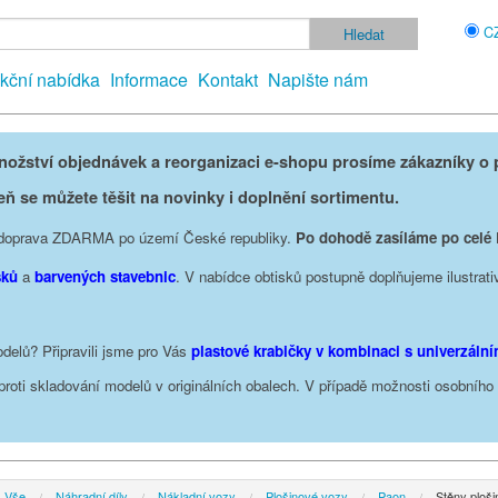
C
kční nabídka
Informace
Kontakt
Napište nám
žství objednávek a reorganizaci e-shopu prosíme zákazníky o p
eň se můžete těšit na novinky i doplnění sortimentu.
je doprava ZDARMA po území České republiky.
Po dohodě zasíláme po celé
sků
a
barvených stavebnic
. V nabídce obtisků postupně doplňujeme ilustrati
delů? Připravili jsme pro Vás
plastové krabičky v kombinaci s univerzáln
oproti skladování modelů v originálních obalech. V případě možnosti osobníh
Vše
Náhradní díly
Nákladní vozy
Plošinové vozy
Paon
Stěny ploš