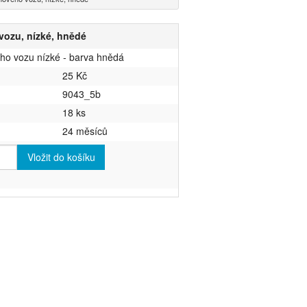
vozu, nízké, hnědé
ho vozu nízké - barva hnědá
25 Kč
9043_5b
18 ks
24 měsíců
Vložit do košíku