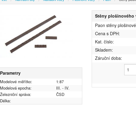
Stěny plošinového 
Paon stěny plošinové
Cena s DPH:
Kat. číslo:
Skladem:
Záruční doba:
Parametry
Modelové měřítko:
1:87
Modelová epocha:
III. - IV.
Železniční správa:
ČSD
Délka: