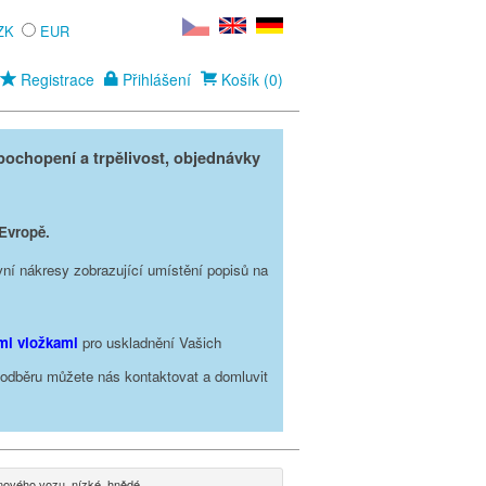
ZK
EUR
Registrace
Přihlášení
Košík (0)
ochopení a trpělivost, objednávky
 Evropě.
vní nákresy zobrazující umístění popisů na
ími vložkami
pro uskladnění Vašich
o odběru můžete nás kontaktovat a domluvit
inového vozu, nízké, hnědé