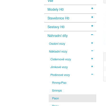
Vše
Modely H0
Stavebnice H0
Sestavy H0
Náhradní díly
Osobní vozy
Nákladní vozy
Cisternové vozy
Jímkové vozy
Plošinové vozy
Rmmp/Pao
Smmps
Paon
Paov