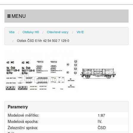
MENU
Vše
Obtisky H0
Otevřené vozy
Vtr/E
Obtisk ČSD E/Vtr 42 54 502 7 129-0
Parametry
Modelové měřítko:
1:87
Modelová epocha:
IV.
Železniční správa:
ČSD