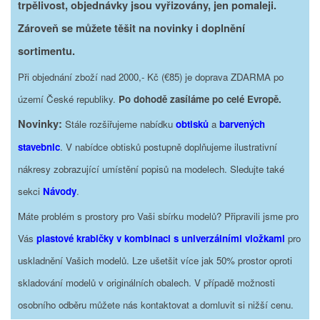
trpělivost, objednávky jsou vyřizovány, jen pomaleji.
Zároveň se můžete těšit na novinky i doplnění
sortimentu.
Při objednání zboží nad 2000,- Kč (€85) je doprava ZDARMA po
území České republiky.
Po dohodě zasíláme po celé Evropě.
Novinky:
Stále rozšiřujeme nabídku
obtisků
a
barvených
stavebnic
. V nabídce obtisků postupně doplňujeme ilustrativní
nákresy zobrazující umístění popisů na modelech. Sledujte také
sekci
Návody
.
Máte problém s prostory pro Vaši sbírku modelů? Připravili jsme pro
Vás
plastové krabičky v kombinaci s univerzálními vložkami
pro
uskladnění Vašich modelů. Lze ušetšit více jak 50% prostor oproti
skladování modelů v originálních obalech. V případě možnosti
osobního odběru můžete nás kontaktovat a domluvit si nižší cenu.