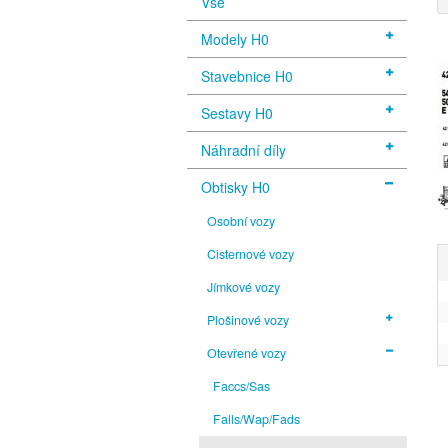
Vše
Modely H0
Stavebnice H0
Sestavy H0
Náhradní díly
Obtisky H0
Osobní vozy
Cisternové vozy
Jímkové vozy
Plošinové vozy
Otevřené vozy
Faccs/Sas
Falls/Wap/Fads