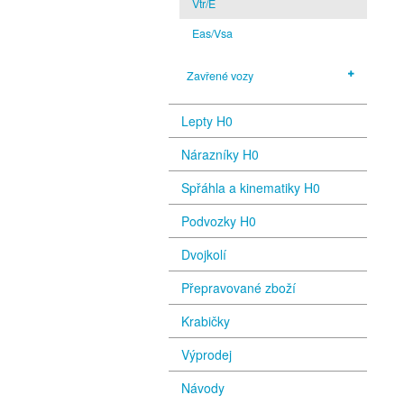
Vtr/E
Eas/Vsa
Zavřené vozy
Lepty H0
Nárazníky H0
Spřáhla a kinematiky H0
Podvozky H0
Dvojkolí
Přepravované zboží
Krabičky
Výprodej
Návody