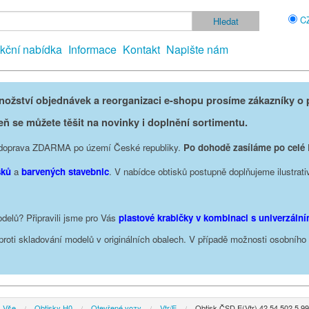
C
kční nabídka
Informace
Kontakt
Napište nám
žství objednávek a reorganizaci e-shopu prosíme zákazníky o p
eň se můžete těšit na novinky i doplnění sortimentu.
je doprava ZDARMA po území České republiky.
Po dohodě zasíláme po celé
sků
a
barvených stavebnic
. V nabídce obtisků postupně doplňujeme ilustrati
delů? Připravili jsme pro Vás
plastové krabičky v kombinaci s univerzáln
oproti skladování modelů v originálních obalech. V případě možnosti osobníh
Vše
Obtisky H0
Otevřené vozy
Vtr/E
Obtisk ČSD E(Vtr) 42 54 502 5 9