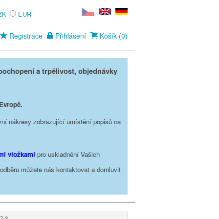
ZK
EUR
Registrace
Přihlášení
Košík (0)
ochopení a trpělivost, objednávky
 Evropě.
vní nákresy zobrazující umístění popisů na
ími vložkami
pro uskladnění Vašich
o odběru můžete nás kontaktovat a domluvit
97-2