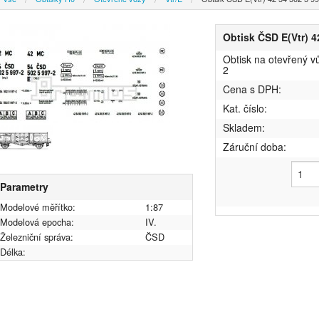
Obtisk ČSD E(Vtr) 4
Obtisk na otevřený v
2
Cena s DPH:
Kat. číslo:
Skladem:
Záruční doba:
Parametry
Modelové měřítko:
1:87
Modelová epocha:
IV.
Železniční správa:
ČSD
Délka: