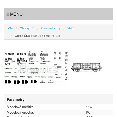
MENU
Vše
Obtisky H0
Otevřené vozy
Vtr/E
Obtisk ČSD Vtr/E 21 54 501 7112-3
Parametry
Modelové měřítko:
1:87
Modelová epocha:
IV.