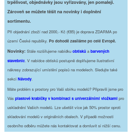
trpělivost, objednávky jsou vyřizovány, jen pomaleji.
Zároveň se můžete těšit na novinky i doplnění
sortimentu.
Při objednání zboží nad 2000,- Kč (€85) je doprava ZDARMA po
území České republiky.
Po dohodě zasíláme po celé Evropě.
Novinky:
Stále rozšiřujeme nabídku
obtisků
a
barvených
stavebnic
. V nabídce obtisků postupně doplňujeme ilustrativní
nákresy zobrazující umístění popisů na modelech. Sledujte také
sekci
Návody
.
Máte problém s prostory pro Vaši sbírku modelů? Připravili jsme pro
Vás
plastové krabičky v kombinaci s univerzálními vložkami
pro
uskladnění Vašich modelů. Lze ušetšit více jak 50% prostor oproti
skladování modelů v originálních obalech. V případě možnosti
osobního odběru můžete nás kontaktovat a domluvit si nižší cenu.