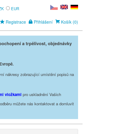
ZK
EUR
Registrace
Přihlášení
Košík (0)
ochopení a trpělivost, objednávky
 Evropě.
vní nákresy zobrazující umístění popisů na
ími vložkami
pro uskladnění Vašich
o odběru můžete nás kontaktovat a domluvit