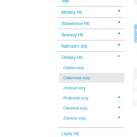
Vše
Modely H0
Stavebnice H0
Sestavy H0
Náhradní díly
Obtisky H0
Osobní vozy
Cisternové vozy
Jímkové vozy
Plošinové vozy
Otevřené vozy
Zavřené vozy
Lepty H0