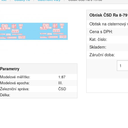
Obtisk ČSD Ra 8-79
Obtisk na cisternov
Cena s DPH:
Kat. číslo:
Skladem:
Záruční doba:
Parametry
Modelové měřítko:
1:87
Modelová epocha:
III.
Železniční správa:
ČSD
Délka: