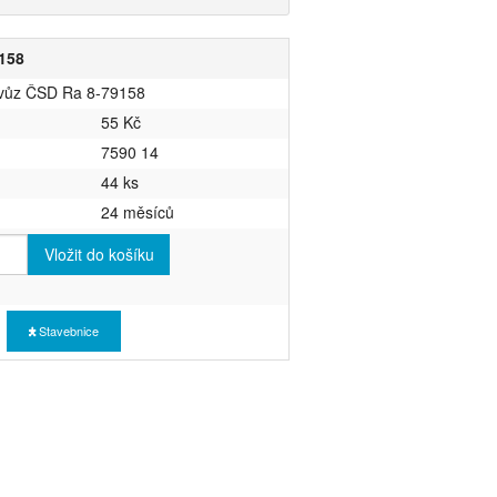
158
ý vůz ČSD Ra 8-79158
55 Kč
7590 14
44 ks
24 měsíců
Vložit do košíku
Stavebnice