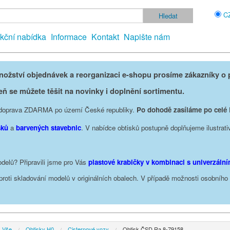
C
kční nabídka
Informace
Kontakt
Napište nám
žství objednávek a reorganizaci e-shopu prosíme zákazníky o p
eň se můžete těšit na novinky i doplnění sortimentu.
je doprava ZDARMA po území České republiky.
Po dohodě zasíláme po celé
sků
a
barvených stavebnic
. V nabídce obtisků postupně doplňujeme ilustrati
delů? Připravili jsme pro Vás
plastové krabičky v kombinaci s univerzáln
oproti skladování modelů v originálních obalech. V případě možnosti osobníh
Vše
Obtisky H0
Cisternové vozy
Obtisk ČSD Ra 8-79158