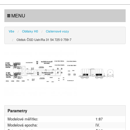
MENU
Vše
Obtisky H0
Cisternové vozy
Obtisk ČSD Uah/Ra 31 54 725 0 759-7
Parametry
Modelové měřítko:
1:87
Modelová epocha:
IV.