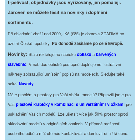
trpělivost, objednávky jsou vyřizovány, jen pomaleji.
Zároveň se můžete těšit na novinky i doplnění
sortimentu.
Při objednání zboží nad 2000,- Kč (€85) je doprava ZDARMA po
území České republiky.
Po dohodě zasíláme po celé Evropě.
Novinky:
Stále rozšiřujeme nabídku
obtisků
a
barvených
stavebnic
. V nabídce obtisků postupně doplňujeme ilustrativní
nákresy zobrazující umístění popisů na modelech. Sledujte také
sekci
Návody
.
Máte problém s prostory pro Vaši sbírku modelů? Připravili jsme pro
Vás
plastové krabičky v kombinaci s univerzálními vložkami
pro
uskladnění Vašich modelů. Lze ušetšit více jak 50% prostor oproti
skladování modelů v originálních obalech. V případě možnosti
osobního odběru můžete nás kontaktovat a domluvit si nižší cenu.