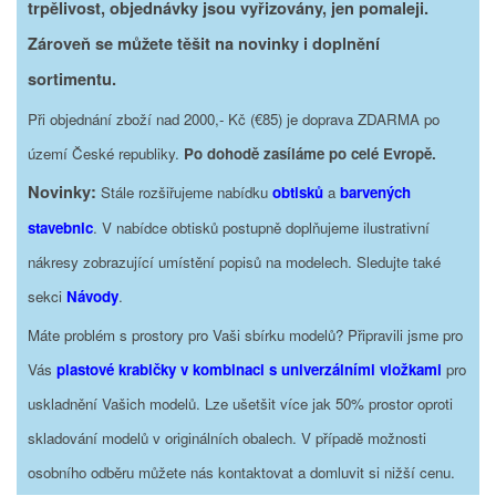
trpělivost, objednávky jsou vyřizovány, jen pomaleji.
Zároveň se můžete těšit na novinky i doplnění
sortimentu.
Při objednání zboží nad 2000,- Kč (€85) je doprava ZDARMA po
území České republiky.
Po dohodě zasíláme po celé Evropě.
Novinky:
Stále rozšiřujeme nabídku
obtisků
a
barvených
stavebnic
. V nabídce obtisků postupně doplňujeme ilustrativní
nákresy zobrazující umístění popisů na modelech. Sledujte také
sekci
Návody
.
Máte problém s prostory pro Vaši sbírku modelů? Připravili jsme pro
Vás
plastové krabičky v kombinaci s univerzálními vložkami
pro
uskladnění Vašich modelů. Lze ušetšit více jak 50% prostor oproti
skladování modelů v originálních obalech. V případě možnosti
osobního odběru můžete nás kontaktovat a domluvit si nižší cenu.