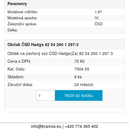
Parametry
Modelové měřítko:
1:87
Modelová epocha:
IV.
Železniční správa:
ČSD
Délka:
Obtisk ČSD Hadgs 82 54 260 1 297-3
Obtisk na zavřený vůz ČSD Hadgs(Za) 82 54 260 1 297-3
Cena s DPH:
70 Kč
Kat. číslo:
7004 05
Skladem:
9 ks
Záruční doba:
24 měsíců
Vložit do košíku
info@bramos.eu | +420 774 365 402