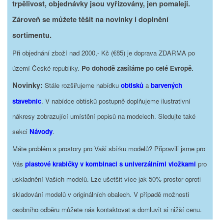
trpělivost, objednávky jsou vyřizovány, jen pomaleji.
Zároveň se můžete těšit na novinky i doplnění
sortimentu.
Při objednání zboží nad 2000,- Kč (€85) je doprava ZDARMA po
území České republiky.
Po dohodě zasíláme po celé Evropě.
Novinky:
Stále rozšiřujeme nabídku
obtisků
a
barvených
stavebnic
. V nabídce obtisků postupně doplňujeme ilustrativní
nákresy zobrazující umístění popisů na modelech. Sledujte také
sekci
Návody
.
Máte problém s prostory pro Vaši sbírku modelů? Připravili jsme pro
Vás
plastové krabičky v kombinaci s univerzálními vložkami
pro
uskladnění Vašich modelů. Lze ušetšit více jak 50% prostor oproti
skladování modelů v originálních obalech. V případě možnosti
osobního odběru můžete nás kontaktovat a domluvit si nižší cenu.