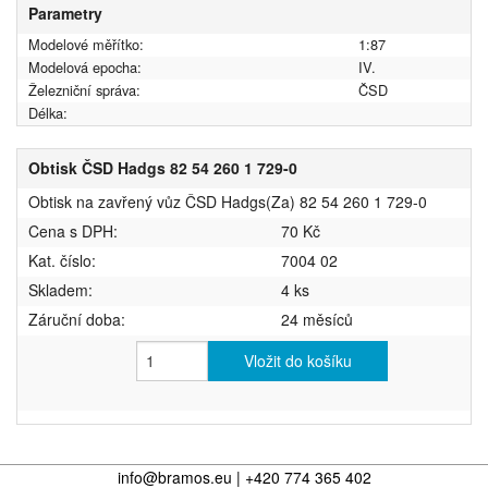
Parametry
Modelové měřítko:
1:87
Modelová epocha:
IV.
Železniční správa:
ČSD
Délka:
Obtisk ČSD Hadgs 82 54 260 1 729-0
Obtisk na zavřený vůz ČSD Hadgs(Za) 82 54 260 1 729-0
Cena s DPH:
70 Kč
Kat. číslo:
7004 02
Skladem:
4 ks
Záruční doba:
24 měsíců
Vložit do košíku
info@bramos.eu | +420 774 365 402