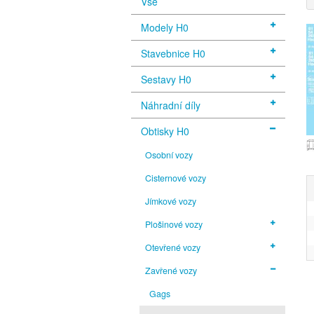
Vše
Modely H0
Stavebnice H0
Sestavy H0
Náhradní díly
Obtisky H0
Osobní vozy
Cisternové vozy
Jímkové vozy
Plošinové vozy
Otevřené vozy
Zavřené vozy
Gags