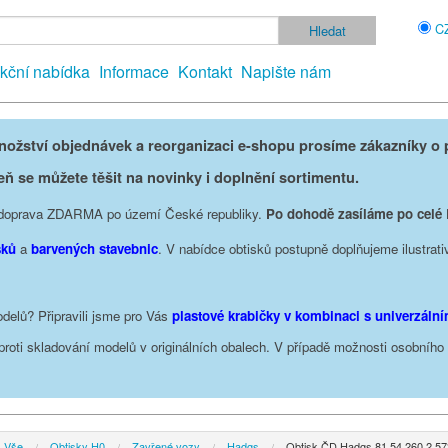
C
kční nabídka
Informace
Kontakt
Napište nám
žství objednávek a reorganizaci e-shopu prosíme zákazníky o p
eň se můžete těšit na novinky i doplnění sortimentu.
je doprava ZDARMA po území České republiky.
Po dohodě zasíláme po celé
sků
a
barvených stavebnic
. V nabídce obtisků postupně doplňujeme ilustrati
delů? Připravili jsme pro Vás
plastové krabičky v kombinaci s univerzáln
oproti skladování modelů v originálních obalech. V případě možnosti osobníh
Vše
Obtisky H0
Zavřené vozy
Hadgs
Obtisk ČD Hadgs 81 54 260 2 57