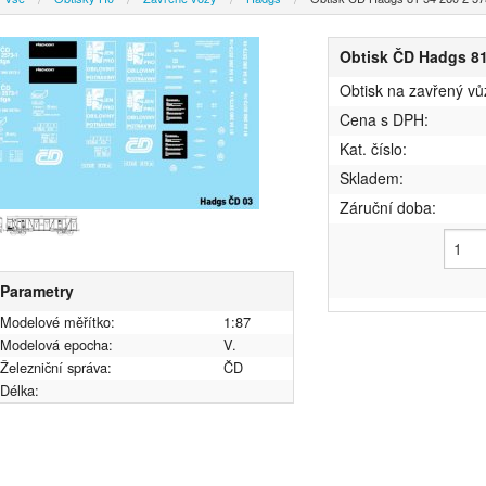
Obtisk ČD Hadgs 81
Obtisk na zavřený v
Cena s DPH:
Kat. číslo:
Skladem:
Záruční doba:
Parametry
Modelové měřítko:
1:87
Modelová epocha:
V.
Železniční správa:
ČD
Délka: