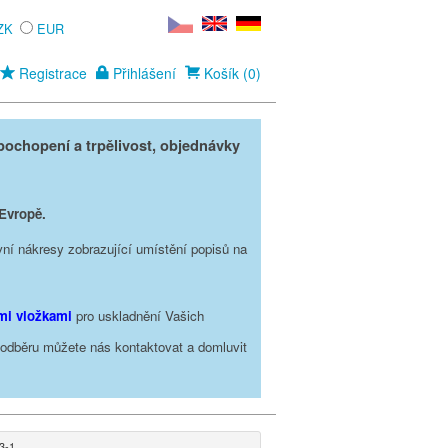
ZK
EUR
Registrace
Přihlášení
Košík (0)
ochopení a trpělivost, objednávky
 Evropě.
vní nákresy zobrazující umístění popisů na
ími vložkami
pro uskladnění Vašich
o odběru můžete nás kontaktovat a domluvit
3-1