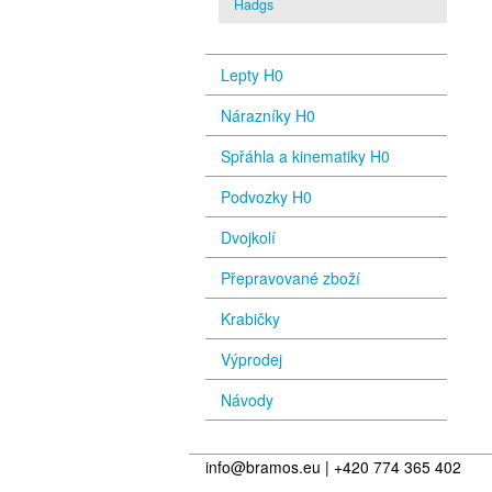
Hadgs
Lepty H0
Nárazníky H0
Spřáhla a kinematiky H0
Podvozky H0
Dvojkolí
Přepravované zboží
Krabičky
Výprodej
Návody
info@bramos.eu | +420 774 365 402