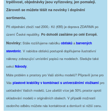
trpělivost, objednávky jsou vyřizovány, jen pomaleji.
Zároveň se můžete těšit na novinky i doplnění
sortimentu.
Při objednání zboží nad 2000,- Kč (€85) je doprava ZDARMA po
území České republiky.
Po dohodě zasíláme po celé Evropě.
Novinky:
Stále rozšiřujeme nabídku
obtisků
a
barvených
stavebnic
. V nabídce obtisků postupně doplňujeme ilustrativní
nákresy zobrazující umístění popisů na modelech. Sledujte také
sekci
Návody
.
Máte problém s prostory pro Vaši sbírku modelů? Připravili jsme pro
Vás
plastové krabičky v kombinaci s univerzálními vložkami
pro
uskladnění Vašich modelů. Lze ušetšit více jak 50% prostor oproti
skladování modelů v originálních obalech. V případě možnosti
osobního odběru můžete nás kontaktovat a domluvit si nižší cenu.