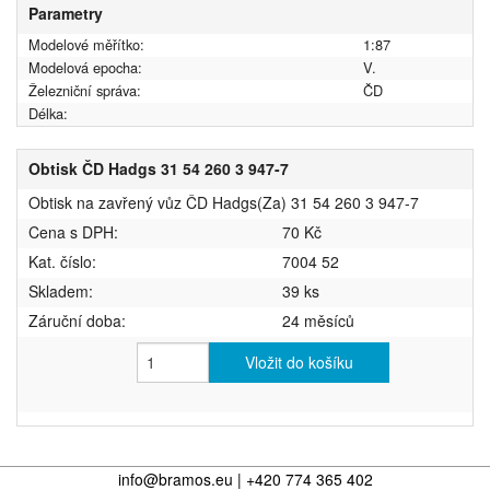
Parametry
Modelové měřítko:
1:87
Modelová epocha:
V.
Železniční správa:
ČD
Délka:
Obtisk ČD Hadgs 31 54 260 3 947-7
Obtisk na zavřený vůz ČD Hadgs(Za) 31 54 260 3 947-7
Cena s DPH:
70 Kč
Kat. číslo:
7004 52
Skladem:
39 ks
Záruční doba:
24 měsíců
Vložit do košíku
info@bramos.eu | +420 774 365 402