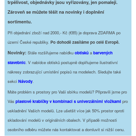
trpělivost, objednávky jsou vyřizovány, jen pomaleji.
Zároveň se můžete těšit na novinky i doplnění
sortimentu.
Při objednání zboží nad 2000,- Kč (€85) je doprava ZDARMA po
území České republiky.
Po dohodě zasíláme po celé Evropě.
Novinky:
Stále rozšiřujeme nabídku
obtisků
a
barvených
stavebnic
. V nabídce obtisků postupně doplňujeme ilustrativní
nákresy zobrazující umístění popisů na modelech. Sledujte také
sekci
Návody
.
Máte problém s prostory pro Vaši sbírku modelů? Připravili jsme pro
Vás
plastové krabičky v kombinaci s univerzálními vložkami
pro
uskladnění Vašich modelů. Lze ušetšit více jak 50% prostor oproti
skladování modelů v originálních obalech. V případě možnosti
osobního odběru můžete nás kontaktovat a domluvit si nižší cenu.