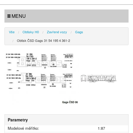
MENU
Vše
Obtisky H0
Zavřené vozy
Gags
Obtisk ČSD Gags 31 54 195 4 361-2
Parametry
Modelové měřítko:
1:87