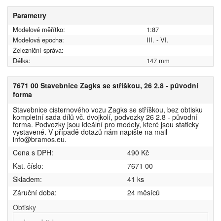
Parametry
Modelové měřítko:
1:87
Modelová epocha:
III. - VI.
Železniční správa:
Délka:
147 mm
7671 00 Stavebnice Zagks se stříškou, 26 2.8 - původní
forma
Stavebnice cisternového vozu Zagks se stříškou, bez obtisku
kompletní sada dílů vč. dvojkolí, podvozky 26 2.8 - původní
forma. Podvozky jsou ideální pro modely, které jsou staticky
vystavené. V případě dotazů nám napište na mail
info@bramos.eu.
Cena s DPH:
490 Kč
Kat. číslo:
7671 00
Skladem:
41 ks
Záruční doba:
24 měsíců
Obtisky