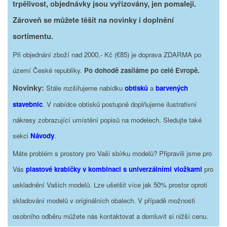
trpělivost, objednávky jsou vyřizovány, jen pomaleji.
Zároveň se můžete těšit na novinky i doplnění
sortimentu.
Při objednání zboží nad 2000,- Kč (€85) je doprava ZDARMA po
území České republiky.
Po dohodě zasíláme po celé Evropě.
Novinky:
Stále rozšiřujeme nabídku
obtisků
a
barvených
stavebnic
. V nabídce obtisků postupně doplňujeme ilustrativní
nákresy zobrazující umístění popisů na modelech. Sledujte také
sekci
Návody
.
Máte problém s prostory pro Vaši sbírku modelů? Připravili jsme pro
Vás
plastové krabičky v kombinaci s univerzálními vložkami
pro
uskladnění Vašich modelů. Lze ušetšit více jak 50% prostor oproti
skladování modelů v originálních obalech. V případě možnosti
osobního odběru můžete nás kontaktovat a domluvit si nižší cenu.