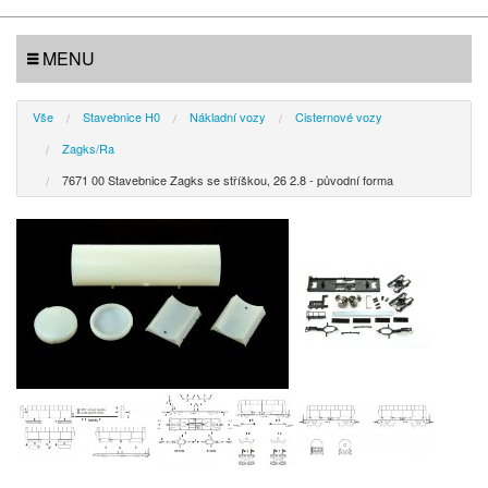
MENU
Vše
Stavebnice H0
Nákladní vozy
Cisternové vozy
Zagks/Ra
7671 00 Stavebnice Zagks se stříškou, 26 2.8 - původní forma