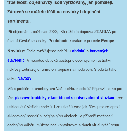
trpělivost, objednávky jsou vyřizovány, jen pomaleji.
Zároveň se můžete těšit na novinky i doplnění
sortimentu.
Při objednání zboží nad 2000,- Kč (€85) je doprava ZDARMA po
území České republiky.
Po dohodě zasíláme po celé Evropě.
Novinky:
Stále rozšiřujeme nabídku
obtisků
a
barvených
stavebnic
. V nabídce obtisků postupně doplňujeme ilustrativní
nákresy zobrazující umístění popisů na modelech. Sledujte také
sekci
Návody
.
Máte problém s prostory pro Vaši sbírku modelů? Připravili jsme pro
Vás
plastové krabičky v kombinaci s univerzálními vložkami
pro
uskladnění Vašich modelů. Lze ušetšit více jak 50% prostor oproti
skladování modelů v originálních obalech. V případě možnosti
osobního odběru můžete nás kontaktovat a domluvit si nižší cenu.