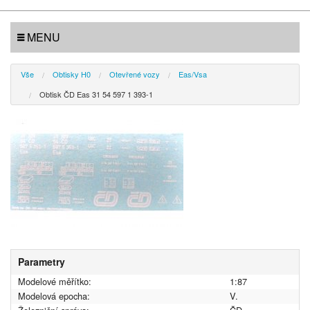
MENU
Vše
Obtisky H0
Otevřené vozy
Eas/Vsa
Obtisk ČD Eas 31 54 597 1 393-1
Parametry
Modelové měřítko:
1:87
Modelová epocha:
V.