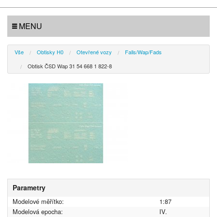
MENU
Vše
Obtisky H0
Otevřené vozy
Falls/Wap/Fads
Obtisk ČSD Wap 31 54 668 1 822-8
Parametry
Modelové měřítko:
1:87
Modelová epocha:
IV.