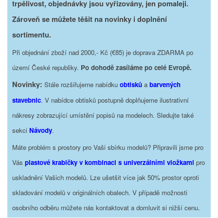
trpělivost, objednávky jsou vyřizovány, jen pomaleji.
Zároveň se můžete těšit na novinky i doplnění
sortimentu.
Při objednání zboží nad 2000,- Kč (€85) je doprava ZDARMA po
území České republiky.
Po dohodě zasíláme po celé Evropě.
Novinky:
Stále rozšiřujeme nabídku
obtisků
a
barvených
stavebnic
. V nabídce obtisků postupně doplňujeme ilustrativní
nákresy zobrazující umístění popisů na modelech. Sledujte také
sekci
Návody
.
Máte problém s prostory pro Vaši sbírku modelů? Připravili jsme pro
Vás
plastové krabičky v kombinaci s univerzálními vložkami
pro
uskladnění Vašich modelů. Lze ušetšit více jak 50% prostor oproti
skladování modelů v originálních obalech. V případě možnosti
osobního odběru můžete nás kontaktovat a domluvit si nižší cenu.