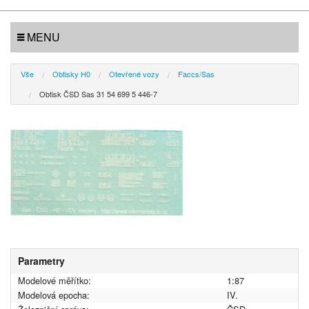
MENU
Vše
Obtisky H0
Otevřené vozy
Faccs/Sas
Obtisk ČSD Sas 31 54 699 5 446-7
Parametry
Modelové měřítko:
1:87
Modelová epocha:
IV.