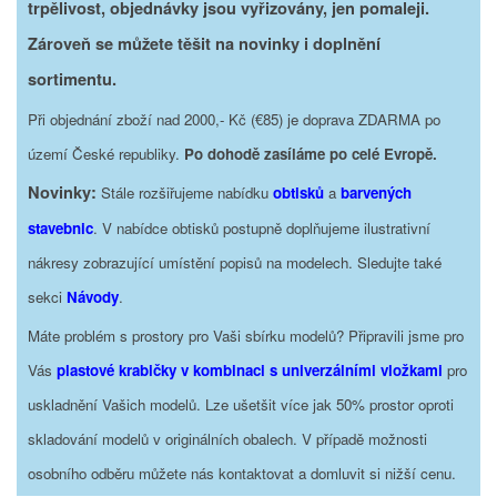
trpělivost, objednávky jsou vyřizovány, jen pomaleji.
Zároveň se můžete těšit na novinky i doplnění
sortimentu.
Při objednání zboží nad 2000,- Kč (€85) je doprava ZDARMA po
území České republiky.
Po dohodě zasíláme po celé Evropě.
Novinky:
Stále rozšiřujeme nabídku
obtisků
a
barvených
stavebnic
. V nabídce obtisků postupně doplňujeme ilustrativní
nákresy zobrazující umístění popisů na modelech. Sledujte také
sekci
Návody
.
Máte problém s prostory pro Vaši sbírku modelů? Připravili jsme pro
Vás
plastové krabičky v kombinaci s univerzálními vložkami
pro
uskladnění Vašich modelů. Lze ušetšit více jak 50% prostor oproti
skladování modelů v originálních obalech. V případě možnosti
osobního odběru můžete nás kontaktovat a domluvit si nižší cenu.