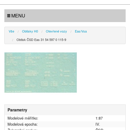
MENU
Vše
Obtisky H0
Otevřené vozy
Eas/Vsa
Obtisk ČSD Eas 31 54 597 0 115-9
Parametry
Modelové měřítko:
1:87
Modelová epocha:
IV.