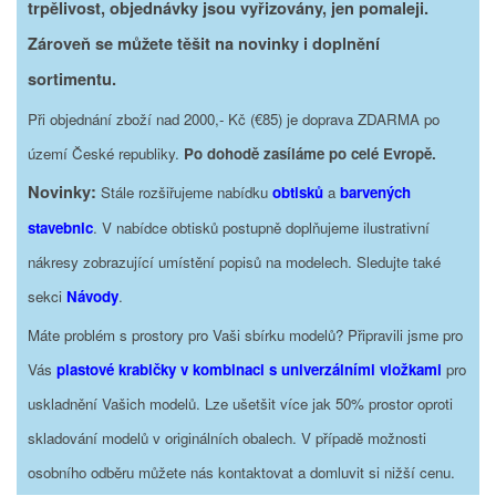
trpělivost, objednávky jsou vyřizovány, jen pomaleji.
Zároveň se můžete těšit na novinky i doplnění
sortimentu.
Při objednání zboží nad 2000,- Kč (€85) je doprava ZDARMA po
území České republiky.
Po dohodě zasíláme po celé Evropě.
Novinky:
Stále rozšiřujeme nabídku
obtisků
a
barvených
stavebnic
. V nabídce obtisků postupně doplňujeme ilustrativní
nákresy zobrazující umístění popisů na modelech. Sledujte také
sekci
Návody
.
Máte problém s prostory pro Vaši sbírku modelů? Připravili jsme pro
Vás
plastové krabičky v kombinaci s univerzálními vložkami
pro
uskladnění Vašich modelů. Lze ušetšit více jak 50% prostor oproti
skladování modelů v originálních obalech. V případě možnosti
osobního odběru můžete nás kontaktovat a domluvit si nižší cenu.