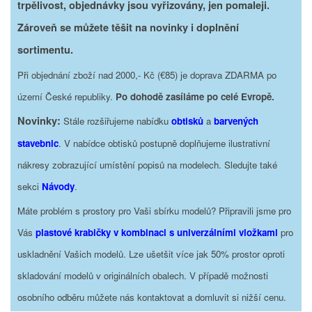
trpělivost, objednávky jsou vyřizovány, jen pomaleji.
Zároveň se můžete těšit na novinky i doplnění
sortimentu.
Při objednání zboží nad 2000,- Kč (€85) je doprava ZDARMA po
území České republiky.
Po dohodě zasíláme po celé Evropě.
Novinky:
Stále rozšiřujeme nabídku
obtisků
a
barvených
stavebnic
. V nabídce obtisků postupně doplňujeme ilustrativní
nákresy zobrazující umístění popisů na modelech. Sledujte také
sekci
Návody
.
Máte problém s prostory pro Vaši sbírku modelů? Připravili jsme pro
Vás
plastové krabičky v kombinaci s univerzálními vložkami
pro
uskladnění Vašich modelů. Lze ušetšit více jak 50% prostor oproti
skladování modelů v originálních obalech. V případě možnosti
osobního odběru můžete nás kontaktovat a domluvit si nižší cenu.