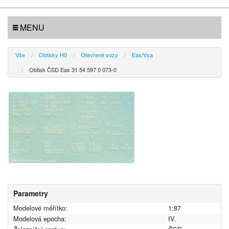
MENU
Vše
Obtisky H0
Otevřené vozy
Eas/Vsa
Obtisk ČSD Eas 31 54 597 0 073-0
Parametry
Modelové měřítko:
1:87
Modelová epocha:
IV.