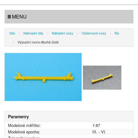
MENU
Vše
Náhradní díly
Nákladní vozy
Cisternové vozy
Ra
Výpustní roura dlouhá žlutá
Parametry
Modelové měřítko:
1:87
Modelová epocha:
III. - VI.