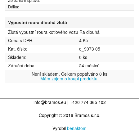
Železniční správa:
Délka:
Výpustní roura dlouhá žlutá
Žlutá výpustní roura kotlového vozu Ra dlouhá
Cena s DPH:
4 Kč
Kat. číslo:
d_9073 05
Skladem:
0 ks
Záruční doba:
24 měsíců
Není skladem. Celkem poptáváno 0 ks
Mám zájem o koupi produktu.
info@bramos.eu | +420 774 365 402
Copyright © 2016 Bramos s.r.o.
Vyrobil
benaktom