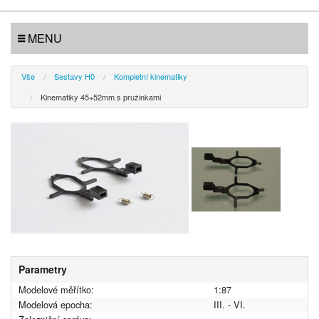
MENU
Vše
Sestavy H0
Kompletní kinematiky
Kinematiky 45+52mm s pružinkami
Parametry
Modelové měřítko:
1:87
Modelová epocha:
III. - VI.