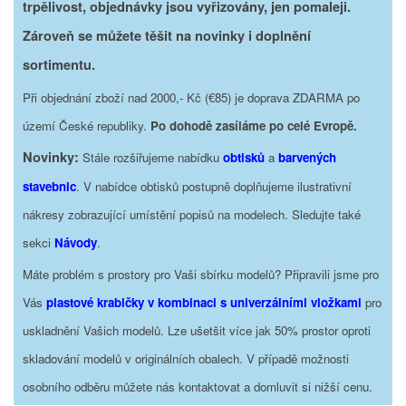
trpělivost, objednávky jsou vyřizovány, jen pomaleji.
Zároveň se můžete těšit na novinky i doplnění
sortimentu.
Při objednání zboží nad 2000,- Kč (€85) je doprava ZDARMA po
území České republiky.
Po dohodě zasíláme po celé Evropě.
Novinky:
Stále rozšiřujeme nabídku
obtisků
a
barvených
stavebnic
. V nabídce obtisků postupně doplňujeme ilustrativní
nákresy zobrazující umístění popisů na modelech. Sledujte také
sekci
Návody
.
Máte problém s prostory pro Vaši sbírku modelů? Připravili jsme pro
Vás
plastové krabičky v kombinaci s univerzálními vložkami
pro
uskladnění Vašich modelů. Lze ušetšit více jak 50% prostor oproti
skladování modelů v originálních obalech. V případě možnosti
osobního odběru můžete nás kontaktovat a domluvit si nižší cenu.