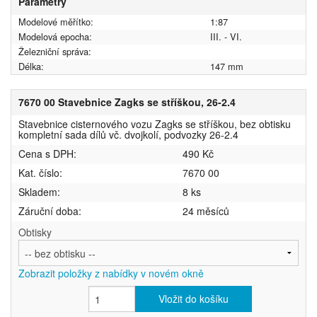
Parametry
Modelové měřítko:
1:87
Modelová epocha:
III. - VI.
Železniční správa:
Délka:
147 mm
7670 00 Stavebnice Zagks se stříškou, 26-2.4
Stavebnice cisternového vozu Zagks se stříškou, bez obtisku
kompletní sada dílů vč. dvojkolí, podvozky 26-2.4
Cena s DPH:
490 Kč
Kat. číslo:
7670 00
Skladem:
8 ks
Záruční doba:
24 měsíců
Obtisky
Zobrazit položky z nabídky v novém okně
Vložit do košíku