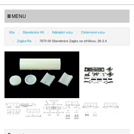
MENU
Vše
Stavebnice H0
Nákladní vozy
Cisternové vozy
Zagks/Ra
7670 00 Stavebnice Zagks se stříškou, 26-2.4