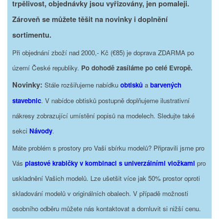
trpělivost, objednávky jsou vyřizovány, jen pomaleji.
Zároveň se můžete těšit na novinky i doplnění
sortimentu.
Při objednání zboží nad 2000,- Kč (€85) je doprava ZDARMA po
území České republiky.
Po dohodě zasíláme po celé Evropě.
Novinky:
Stále rozšiřujeme nabídku
obtisků
a
barvených
stavebnic
. V nabídce obtisků postupně doplňujeme ilustrativní
nákresy zobrazující umístění popisů na modelech. Sledujte také
sekci
Návody
.
Máte problém s prostory pro Vaši sbírku modelů? Připravili jsme pro
Vás
plastové krabičky v kombinaci s univerzálními vložkami
pro
uskladnění Vašich modelů. Lze ušetšit více jak 50% prostor oproti
skladování modelů v originálních obalech. V případě možnosti
osobního odběru můžete nás kontaktovat a domluvit si nižší cenu.