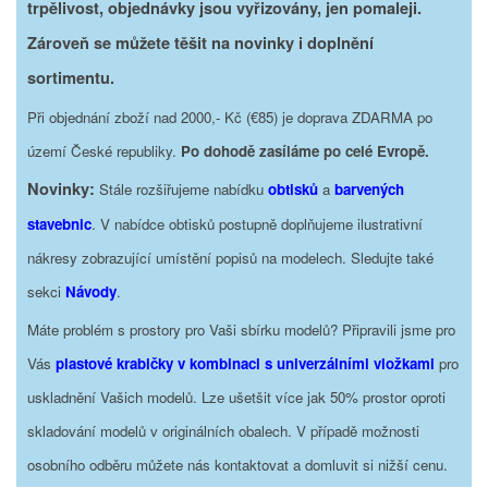
trpělivost, objednávky jsou vyřizovány, jen pomaleji.
Zároveň se můžete těšit na novinky i doplnění
sortimentu.
Při objednání zboží nad 2000,- Kč (€85) je doprava ZDARMA po
území České republiky.
Po dohodě zasíláme po celé Evropě.
Novinky:
Stále rozšiřujeme nabídku
obtisků
a
barvených
stavebnic
. V nabídce obtisků postupně doplňujeme ilustrativní
nákresy zobrazující umístění popisů na modelech. Sledujte také
sekci
Návody
.
Máte problém s prostory pro Vaši sbírku modelů? Připravili jsme pro
Vás
plastové krabičky v kombinaci s univerzálními vložkami
pro
uskladnění Vašich modelů. Lze ušetšit více jak 50% prostor oproti
skladování modelů v originálních obalech. V případě možnosti
osobního odběru můžete nás kontaktovat a domluvit si nižší cenu.