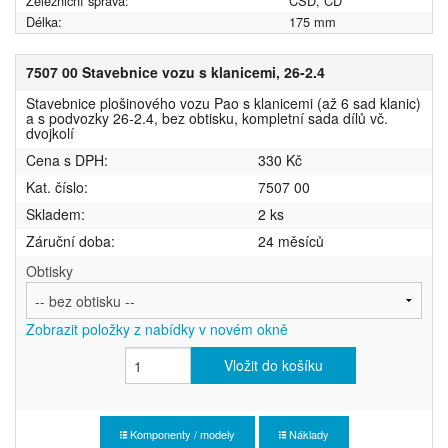
Železniční správa:
ČSD, ČD
Délka:
175 mm
7507 00 Stavebnice vozu s klanicemi, 26-2.4
Stavebnice plošinového vozu Pao s klanicemi (až 6 sad klanic)
a s podvozky 26-2.4, bez obtisku, kompletní sada dílů vč.
dvojkolí
Cena s DPH:
330 Kč
Kat. číslo:
7507 00
Skladem:
2 ks
Záruční doba:
24 měsíců
Obtisky
Zobrazit položky z nabídky v novém okně
Vložit do košíku
Komponenty / modely
Náklady