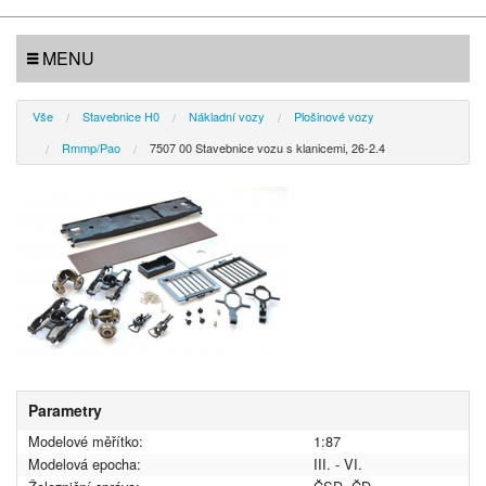
MENU
Vše
Stavebnice H0
Nákladní vozy
Plošinové vozy
Rmmp/Pao
7507 00 Stavebnice vozu s klanicemi, 26-2.4
Parametry
Modelové měřítko:
1:87
Modelová epocha:
III. - VI.