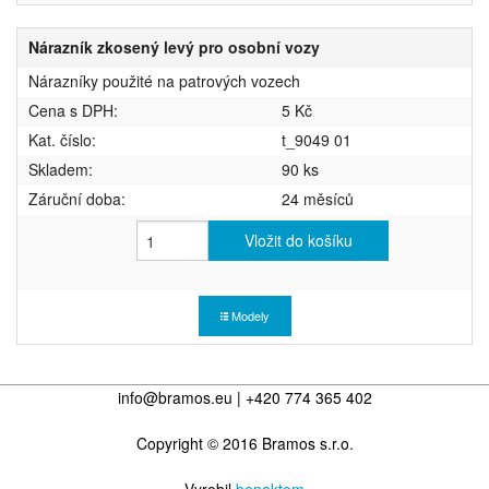
Nárazník zkosený levý pro osobní vozy
Nárazníky použité na patrových vozech
Cena s DPH:
5 Kč
Kat. číslo:
t_9049 01
Skladem:
90 ks
Záruční doba:
24 měsíců
Vložit do košíku
Modely
info@bramos.eu | +420 774 365 402
Copyright © 2016 Bramos s.r.o.