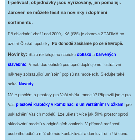
trpělivost, objednávky jsou vyřizovány, jen pomaleji.
Zároveň se můžete těšit na novinky i doplnění
sortimentu.
Při objednání zboží nad 2000,- Kč (€85) je doprava ZDARMA po
území České republiky.
Po dohodě zasíláme po celé Evropě.
Novinky:
Stále rozšiřujeme nabídku
obtisků
a
barvených
stavebnic
. V nabídce obtisků postupně doplňujeme ilustrativní
nákresy zobrazující umístění popisů na modelech. Sledujte také
sekci
Návody
.
Máte problém s prostory pro Vaši sbírku modelů? Připravili jsme pro
Vás
plastové krabičky v kombinaci s univerzálními vložkami
pro
uskladnění Vašich modelů. Lze ušetšit více jak 50% prostor oproti
skladování modelů v originálních obalech. V případě možnosti
osobního odběru můžete nás kontaktovat a domluvit si nižší cenu.