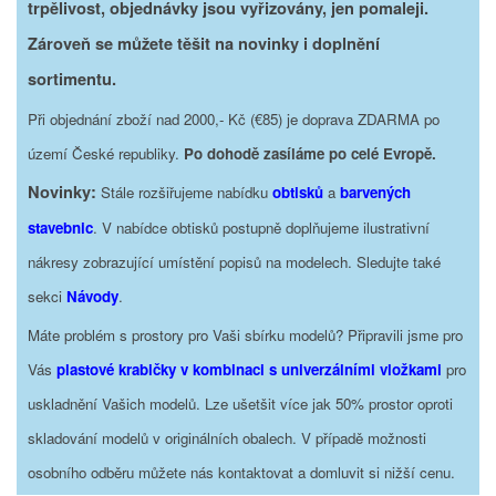
trpělivost, objednávky jsou vyřizovány, jen pomaleji.
Zároveň se můžete těšit na novinky i doplnění
sortimentu.
Při objednání zboží nad 2000,- Kč (€85) je doprava ZDARMA po
území České republiky.
Po dohodě zasíláme po celé Evropě.
Novinky:
Stále rozšiřujeme nabídku
obtisků
a
barvených
stavebnic
. V nabídce obtisků postupně doplňujeme ilustrativní
nákresy zobrazující umístění popisů na modelech. Sledujte také
sekci
Návody
.
Máte problém s prostory pro Vaši sbírku modelů? Připravili jsme pro
Vás
plastové krabičky v kombinaci s univerzálními vložkami
pro
uskladnění Vašich modelů. Lze ušetšit více jak 50% prostor oproti
skladování modelů v originálních obalech. V případě možnosti
osobního odběru můžete nás kontaktovat a domluvit si nižší cenu.