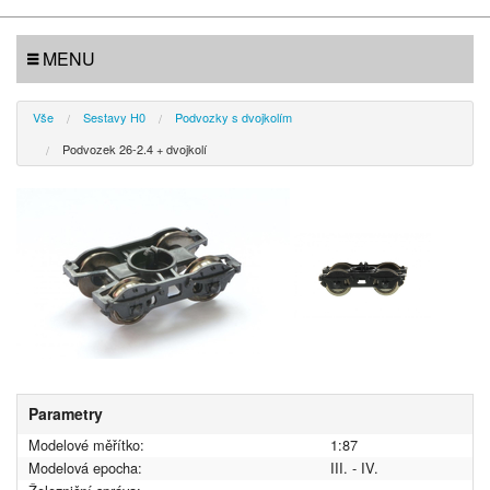
MENU
Vše
Sestavy H0
Podvozky s dvojkolím
Podvozek 26-2.4 + dvojkolí
Parametry
Modelové měřítko:
1:87
Modelová epocha:
III. - IV.