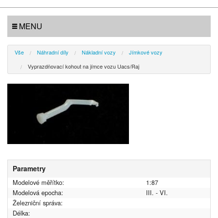
MENU
Vše
Náhradní díly
Nákladní vozy
Jímkové vozy
Vyprazdňovací kohout na jímce vozu Uacs/Raj
Parametry
Modelové měřítko:
1:87
Modelová epocha:
III. - VI.
Železniční správa:
Délka: