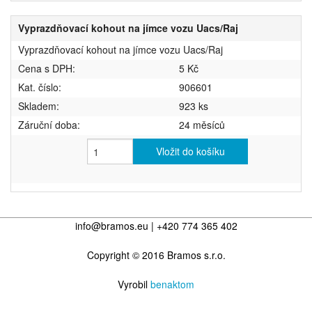
Vyprazdňovací kohout na jímce vozu Uacs/Raj
Vyprazdňovací kohout na jímce vozu Uacs/Raj
Cena s DPH:
5 Kč
Kat. číslo:
906601
Skladem:
923 ks
Záruční doba:
24 měsíců
Vložit do košíku
info@bramos.eu | +420 774 365 402
Copyright © 2016 Bramos s.r.o.
Vyrobil
benaktom