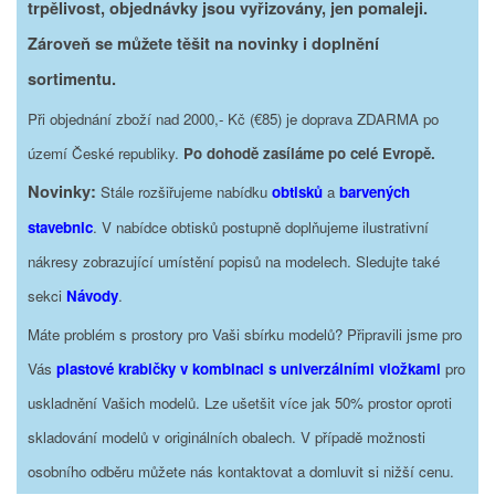
trpělivost, objednávky jsou vyřizovány, jen pomaleji.
Zároveň se můžete těšit na novinky i doplnění
sortimentu.
Při objednání zboží nad 2000,- Kč (€85) je doprava ZDARMA po
území České republiky.
Po dohodě zasíláme po celé Evropě.
Novinky:
Stále rozšiřujeme nabídku
obtisků
a
barvených
stavebnic
. V nabídce obtisků postupně doplňujeme ilustrativní
nákresy zobrazující umístění popisů na modelech. Sledujte také
sekci
Návody
.
Máte problém s prostory pro Vaši sbírku modelů? Připravili jsme pro
Vás
plastové krabičky v kombinaci s univerzálními vložkami
pro
uskladnění Vašich modelů. Lze ušetšit více jak 50% prostor oproti
skladování modelů v originálních obalech. V případě možnosti
osobního odběru můžete nás kontaktovat a domluvit si nižší cenu.