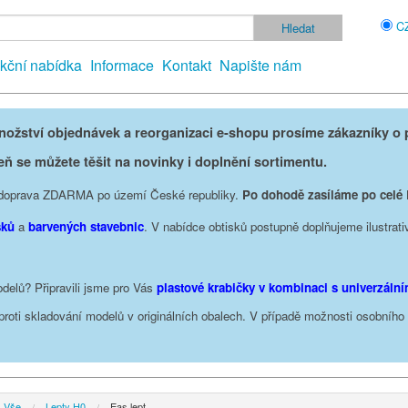
C
kční nabídka
Informace
Kontakt
Napište nám
žství objednávek a reorganizaci e-shopu prosíme zákazníky o p
eň se můžete těšit na novinky i doplnění sortimentu.
je doprava ZDARMA po území České republiky.
Po dohodě zasíláme po celé
sků
a
barvených stavebnic
. V nabídce obtisků postupně doplňujeme ilustrati
delů? Připravili jsme pro Vás
plastové krabičky v kombinaci s univerzáln
oproti skladování modelů v originálních obalech. V případě možnosti osobníh
Vše
Lepty H0
Eas lept