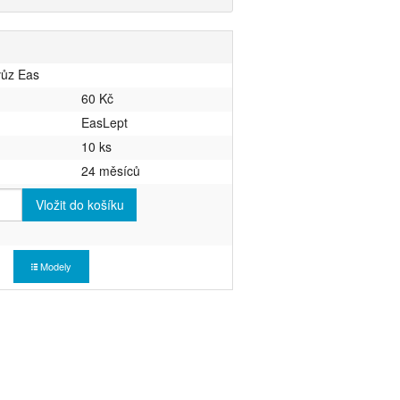
vůz Eas
60 Kč
EasLept
10 ks
24 měsíců
Vložit do košíku
Modely