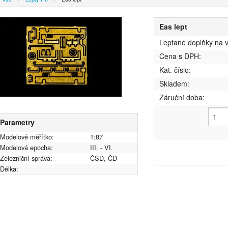
Eas lept
Leptané doplňky na 
Cena s DPH:
Kat. číslo:
Skladem:
Záruční doba:
Parametry
Modelové měřítko:
1:87
Modelová epocha:
III. - VI.
Železniční správa:
ČSD, ČD
Délka: