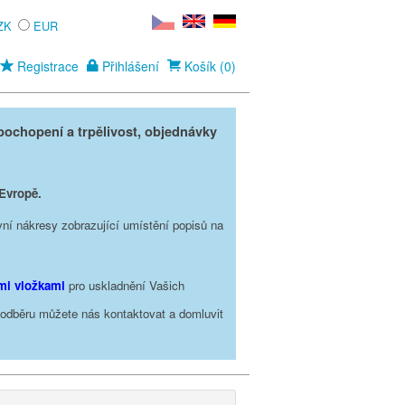
ZK
EUR
Registrace
Přihlášení
Košík (0)
ochopení a trpělivost, objednávky
 Evropě.
vní nákresy zobrazující umístění popisů na
ími vložkami
pro uskladnění Vašich
o odběru můžete nás kontaktovat a domluvit