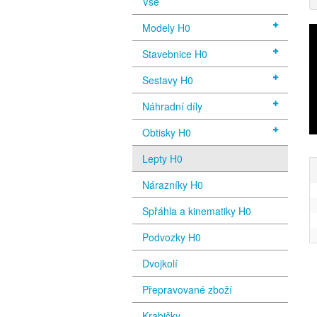
Vše
Modely H0
Stavebnice H0
Sestavy H0
Náhradní díly
Obtisky H0
Lepty H0
Nárazníky H0
Spřáhla a kinematiky H0
Podvozky H0
Dvojkolí
Přepravované zboží
Krabičky