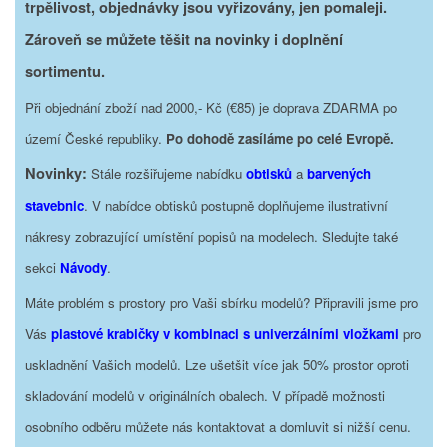
trpělivost, objednávky jsou vyřizovány, jen pomaleji.
Zároveň se můžete těšit na novinky i doplnění
sortimentu.
Při objednání zboží nad 2000,- Kč (€85) je doprava ZDARMA po
území České republiky.
Po dohodě zasíláme po celé Evropě.
Novinky:
Stále rozšiřujeme nabídku
obtisků
a
barvených
stavebnic
. V nabídce obtisků postupně doplňujeme ilustrativní
nákresy zobrazující umístění popisů na modelech. Sledujte také
sekci
Návody
.
Máte problém s prostory pro Vaši sbírku modelů? Připravili jsme pro
Vás
plastové krabičky v kombinaci s univerzálními vložkami
pro
uskladnění Vašich modelů. Lze ušetšit více jak 50% prostor oproti
skladování modelů v originálních obalech. V případě možnosti
osobního odběru můžete nás kontaktovat a domluvit si nižší cenu.