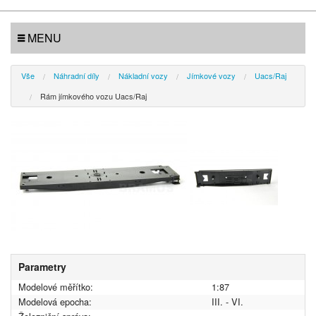
MENU
Vše
Náhradní díly
Nákladní vozy
Jímkové vozy
Uacs/Raj
Rám jímkového vozu Uacs/Raj
Parametry
Modelové měřítko:
1:87
Modelová epocha:
III. - VI.