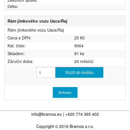
Železniční správa:
Délka:
Rám jímkového vozu Uacs/Raj
Rám jímkového vozu Uacs/Raj
Cena s DPH:
25 Kč
Kat. číslo:
9064
Skladem:
81 ks
Záruční doba:
24 měsíců
Vložit do košíku
Modely
info@bramos.eu | +420 774 365 402
Copyright © 2016 Bramos s.r.o.