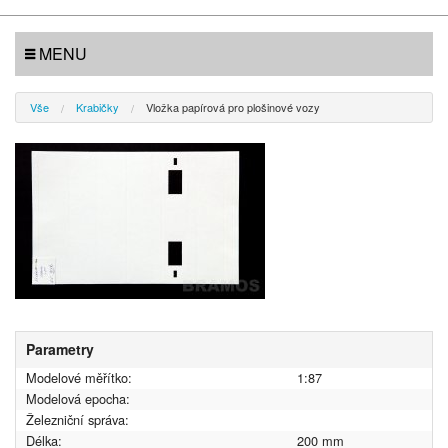
MENU
Vše
Krabičky
Vložka papírová pro plošinové vozy
Parametry
Modelové měřítko:
1:87
Modelová epocha:
Železniční správa:
Délka:
200 mm