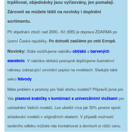
trpělivost, objednávky jsou vyřizovány, jen pomaleji.
Zároveň se můžete těšit na novinky i doplnění
sortimentu.
Při objednání zboží nad 2000,- Kč (€85) je doprava ZDARMA po
území České republiky.
Po dohodě zasíláme po celé Evropě.
Novinky:
Stále rozšiřujeme nabídku
obtisků
a
barvených
stavebnic
. V nabídce obtisků postupně doplňujeme ilustrativní
nákresy zobrazující umístění popisů na modelech. Sledujte také
sekci
Návody
.
Máte problém s prostory pro Vaši sbírku modelů? Připravili jsme pro
Vás
plastové krabičky v kombinaci s univerzálními vložkami
pro
uskladnění Vašich modelů. Lze ušetšit více jak 50% prostor oproti
skladování modelů v originálních obalech. V případě možnosti
osobního odběru můžete nás kontaktovat a domluvit si nižší cenu.