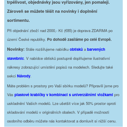
trpělivost, objednávky jsou vyřizovány, jen pomaleji.
Zároveň se můžete těšit na novinky i doplnění
sortimentu.
Při objednání zboží nad 2000,- Kč (€85) je doprava ZDARMA po
území České republiky.
Po dohodě zasíláme po celé Evropě.
Novinky:
Stále rozšiřujeme nabídku
obtisků
a
barvených
stavebnic
. V nabídce obtisků postupně doplňujeme ilustrativní
nákresy zobrazující umístění popisů na modelech. Sledujte také
sekci
Návody
.
Máte problém s prostory pro Vaši sbírku modelů? Připravili jsme pro
Vás
plastové krabičky v kombinaci s univerzálními vložkami
pro
uskladnění Vašich modelů. Lze ušetšit více jak 50% prostor oproti
skladování modelů v originálních obalech. V případě možnosti
osobního odběru můžete nás kontaktovat a domluvit si nižší cenu.