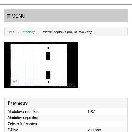
MENU
Vše
Krabičky
Vložka papírová pro jímkové vozy
Parametry
Modelové měřítko:
1:87
Modelová epocha:
Železniční správa:
Délka:
200 mm