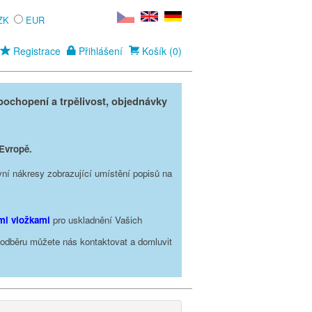
ZK
EUR
Registrace
Přihlášení
Košík (0)
ochopení a trpělivost, objednávky
 Evropě.
vní nákresy zobrazující umístění popisů na
ími vložkami
pro uskladnění Vašich
o odběru můžete nás kontaktovat a domluvit