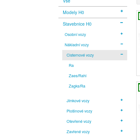
Vše
Modely H0
Stavebnice H0
Osobní vozy
Nákladní vozy
Cisternové vozy
Ra
Zaes/Rahi
Zagks/Ra
Jímkové vozy
Plošinové vozy
Otevřené vozy
Zavřené vozy