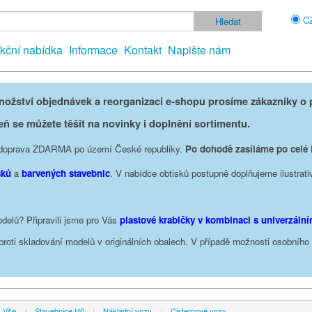
C
kční nabídka
Informace
Kontakt
Napište nám
žství objednávek a reorganizaci e-shopu prosíme zákazníky o p
eň se můžete těšit na novinky i doplnění sortimentu.
je doprava ZDARMA po území České republiky.
Po dohodě zasíláme po celé
sků
a
barvených stavebnic
. V nabídce obtisků postupně doplňujeme ilustrati
delů? Připravili jsme pro Vás
plastové krabičky v kombinaci s univerzáln
oproti skladování modelů v originálních obalech. V případě možnosti osobníh
Vše
Stavebnice H0
Nákladní vozy
Cisternové vozy