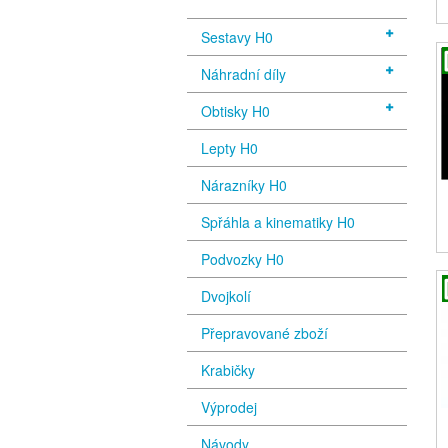
Sestavy H0
Náhradní díly
Obtisky H0
Lepty H0
Nárazníky H0
Spřáhla a kinematiky H0
Podvozky H0
Dvojkolí
Přepravované zboží
Krabičky
Výprodej
Návody