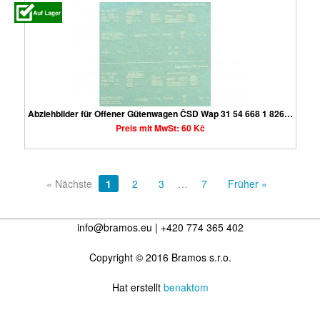
Abziehbilder für Offener Gütenwagen ČSD Wap 31 54 668 1 826…
Preis mit MwSt: 60 Kč
« Nächste
1
2
3
…
7
Früher »
info@bramos.eu | +420 774 365 402
Copyright © 2016 Bramos s.r.o.
Hat erstellt
benaktom