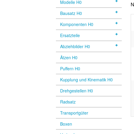
Modelle H0
N
Bausatz H0
Komponenten H0
Ersatzteile
Abziehbilder H0
Ätzen H0
Puffern H0
Kupplung und Kinematik H0
Drehgestellen H0
Radsatz
Transportgüter
Boxen