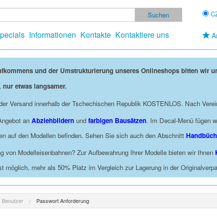
C
pecials
Informationen
Kontakte
Kontaktiere uns
A
ufkommens und der Umstrukturierung unseres Onlineshops bitten wir 
, nur etwas langsamer.
t der Versand innerhalb der Tschechischen Republik KOSTENLOS. Nach Verei
 Angebot an
Abziehbildern
und
farbigen Bausätzen
. Im Decal-Menü fügen wi
ngen auf den Modellen befinden. Sehen Sie sich auch den Abschnitt
Handbüch
g von Modelleisenbahnen? Zur Aufbewahrung Ihrer Modelle bieten wir Ihnen
st möglich, mehr als 50% Platz im Vergleich zur Lagerung in der Originalver
Benutzer
Passwort Anforderung