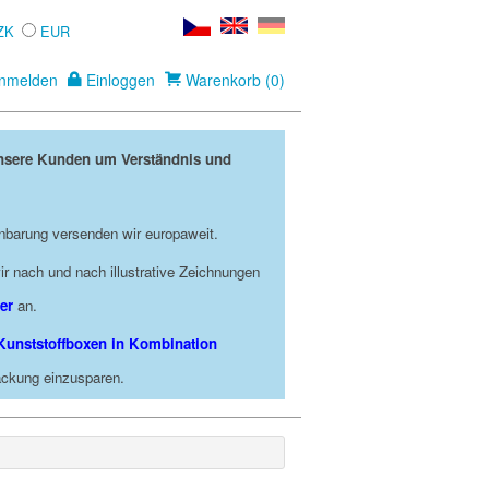
ZK
EUR
nmelden
Einloggen
Warenkorb (0)
unsere Kunden um Verständnis und
nbarung versenden wir europaweit.
r nach und nach illustrative Zeichnungen
er
an.
Kunststoffboxen in Kombination
packung einzusparen.