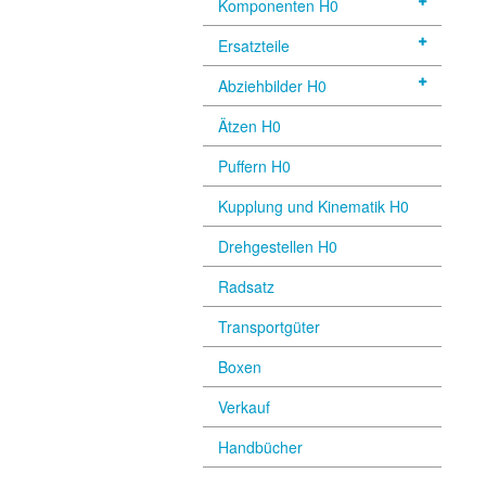
Komponenten H0
Ersatzteile
Abziehbilder H0
Ätzen H0
Puffern H0
Kupplung und Kinematik H0
Drehgestellen H0
Radsatz
Transportgüter
Boxen
Verkauf
Handbücher