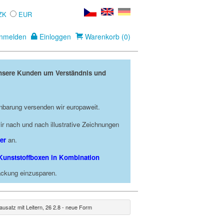
ZK
EUR
nmelden
Einloggen
Warenkorb (0)
unsere Kunden um Verständnis und
nbarung versenden wir europaweit.
r nach und nach illustrative Zeichnungen
er
an.
Kunststoffboxen in Kombination
packung einzusparen.
usatz mit Leitern, 26 2.8 - neue Form