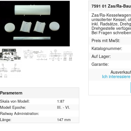
7591 01 Zas/Ra-Baus
Zas/Ra-Kesselwagen-B
unisolierter Kessel, 
inkl. Radsätze, Drehg
Drehgestelle verfüge
Bei Fragen schreibe
Preis mit MwSt:
Katalognummer:
Auf Lager:
Garantie:
Ausverkauf
Ich interessier
Parametern
Skala von Modell:
1:87
Modell Epoche:
III. - VI.
Railway Administration:
Länge:
147 mm