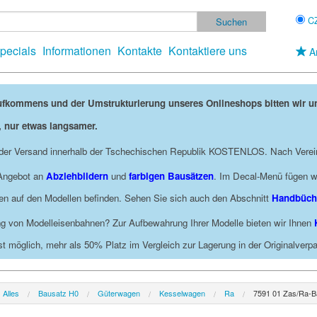
C
pecials
Informationen
Kontakte
Kontaktiere uns
A
ufkommens und der Umstrukturierung unseres Onlineshops bitten wir 
, nur etwas langsamer.
t der Versand innerhalb der Tschechischen Republik KOSTENLOS. Nach Verei
 Angebot an
Abziehbildern
und
farbigen Bausätzen
. Im Decal-Menü fügen wi
ngen auf den Modellen befinden. Sehen Sie sich auch den Abschnitt
Handbüch
g von Modelleisenbahnen? Zur Aufbewahrung Ihrer Modelle bieten wir Ihnen
st möglich, mehr als 50% Platz im Vergleich zur Lagerung in der Originalver
Alles
Bausatz H0
Güterwagen
Kesselwagen
Ra
7591 01 Zas/Ra-Ba